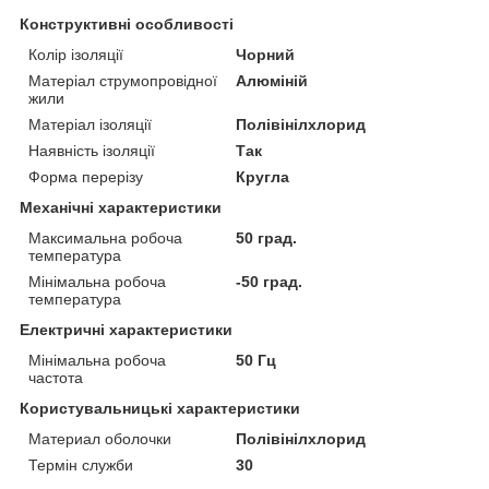
Конструктивні особливості
Колір ізоляції
Чорний
Матеріал струмопровідної
Алюміній
жили
Матеріал ізоляції
Полівінілхлорид
Наявність ізоляції
Так
Форма перерізу
Кругла
Механічні характеристики
Максимальна робоча
50 град.
температура
Мінімальна робоча
-50 град.
температура
Електричні характеристики
Мінімальна робоча
50 Гц
частота
Користувальницькі характеристики
Материал оболочки
Полівінілхлорид
Термін служби
30