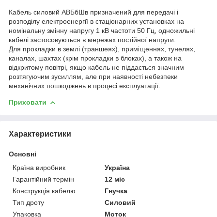
Кабель силовий АВБбШв призначений для передачі і
розподілу електроенергії в стаціонарних установках на
номінальну змінну напругу 1 кВ частоти 50 Гц, одножильні
кабелі застосовуються в мережах постійної напруги.
Для прокладки в землі (траншеях), приміщеннях, тунелях,
каналах, шахтах (крім прокладки в блоках), а також на
відкритому повітрі, якщо кабель не піддається значним
розтягуючим зусиллям, але при наявності небезпеки
механічних пошкоджень в процесі експлуатації.
Приховати
Характеристики
Основні
Країна виробник
Україна
Гарантійний термін
12 міс
Конструкція кабелю
Гнучка
Тип дроту
Силовий
Упаковка
Моток