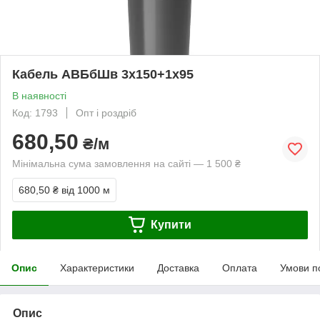
Кабель АВБбШв 3х150+1х95
В наявності
Код: 1793
Опт і роздріб
680,50
₴/м
Мінімальна сума замовлення на сайті — 1 500 ₴
680,50 ₴
від 1000 м
Купити
Опис
Характеристики
Доставка
Оплата
Умови п
Опис