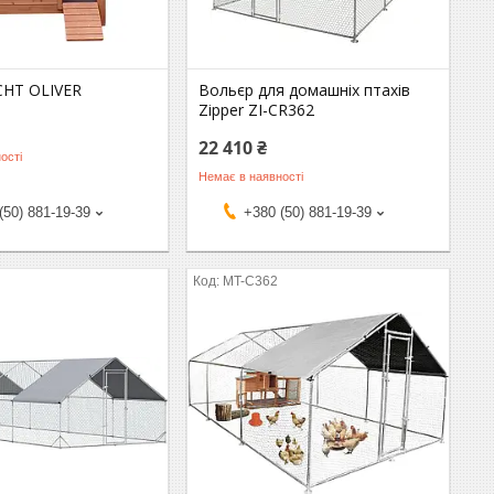
CHT OLIVER
Вольєр для домашніх птахів
Zipper ZI-CR362
22 410 ₴
ості
Немає в наявності
(50) 881-19-39
+380 (50) 881-19-39
MT-C362