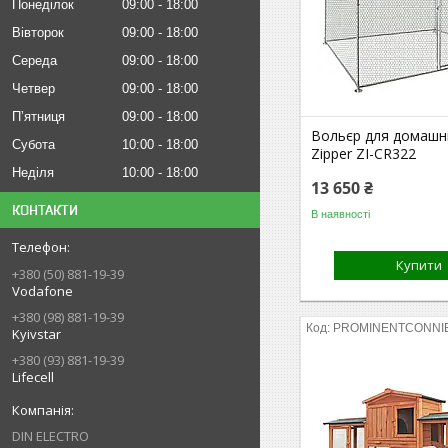
Понеділок
09:00
18:00
Вівторок
09:00
18:00
Середа
09:00
18:00
Четвер
09:00
18:00
Пʼятниця
09:00
18:00
Вольєр для домашні
Субота
10:00
18:00
Zipper ZI-CR322
Неділя
10:00
18:00
13 650 ₴
КОНТАКТИ
В наявності
Купити
+380 (50) 881-19-39
Vodafone
+380 (98) 881-19-39
PROMINENTCONNI
Kyivstar
+380 (93) 881-19-39
Lifecell
DIN ELECTRO