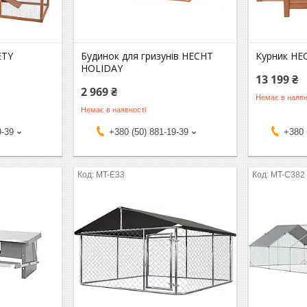
ETY
Будинок для гризунів HECHT
Курник HE
HOLIDAY
13 199 ₴
2 969 ₴
Немає в наявн
Немає в наявності
9-39
+380 (50) 881-19-39
+380 
MT-E33
MT-C382