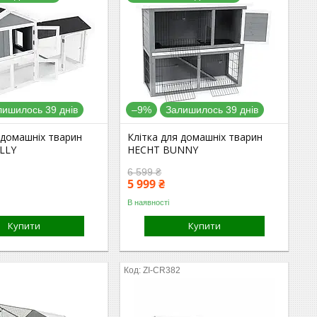
лишилось 39 днів
–9%
Залишилось 39 днів
 домашніх тварин
Клітка для домашніх тварин
LLY
HECHT BUNNY
6 599 ₴
5 999 ₴
В наявності
Купити
Купити
2
ZI-CR382