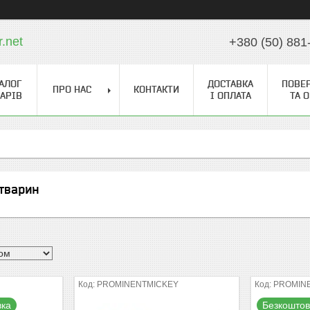
r.net
+380 (50) 881
АЛОГ
ДОСТАВКА
ПОВЕ
ПРО НАС
КОНТАКТИ
АРІВ
І ОПЛАТА
ТА 
тварин
PROMINENTMICKEY
PROMIN
вка
Безкоштов