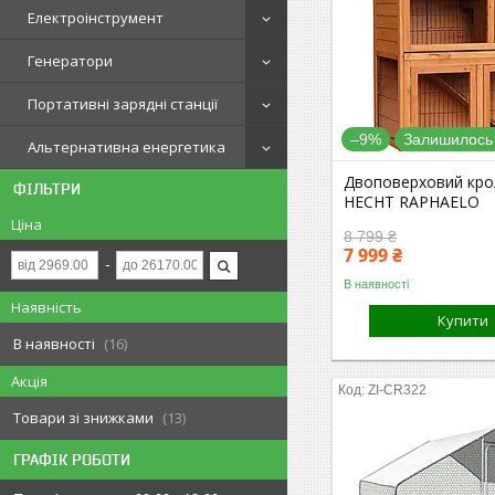
Електроінструмент
Генератори
Портативні зарядні станції
–9%
Залишилось 
Альтернативна енергетика
Двоповерховий кро
ФІЛЬТРИ
HECHT RAPHAELO
Ціна
8 799 ₴
7 999 ₴
В наявності
Наявність
Купити
В наявності
16
Акція
ZI-CR322
Товари зі знижками
13
ГРАФІК РОБОТИ