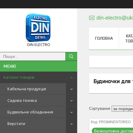
din-electro@uk
КАТ
ГОЛОВНА
ТОВ
DIN ELECTRO
Каталог товарів
Будиночки для 
Кабельна продукція
Садова техніка
Будівельне обладнання
PROMINENTOREO
Верстати
Безкоштовна доста