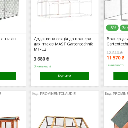
–8%
За
х птахів
Додаткова секція до вольєра
Вольєр дл
для птахів MAST Gartentechnik
Gartentech
MT-C2
12 510 ₴
11 570 ₴
3 680 ₴
В наявності
В наявності
Купити
E
PROMINENTCLAUDIE
PROMIN