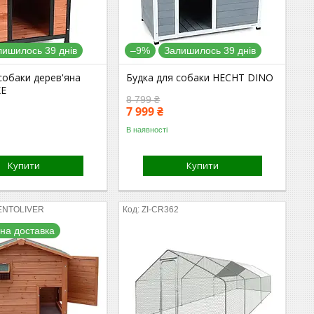
лишилось 39 днів
–9%
Залишилось 39 днів
собаки дерев'яна
Будка для собаки HECHT DINO
KE
8 799 ₴
7 999 ₴
В наявності
Купити
Купити
ENTOLIVER
ZI-CR362
на доставка