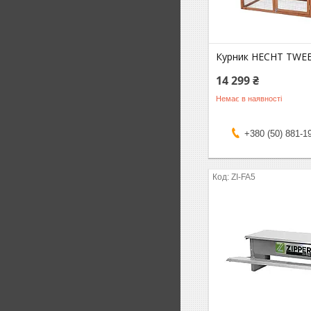
Курник HECHT TWE
14 299 ₴
Немає в наявності
+380 (50) 881-1
ZI-FA5