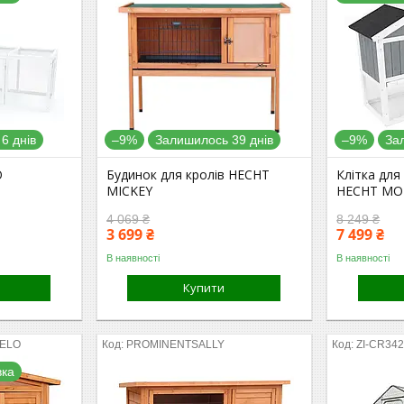
6 днів
–9%
Залишилось 39 днів
–9%
За
O
Будинок для кролів HECHT
Клітка для
MICKEY
HECHT MO
4 069 ₴
8 249 ₴
3 699 ₴
7 499 ₴
В наявності
В наявності
Купити
ELO
PROMINENTSALLY
ZI-CR34
вка