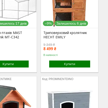
лишилось 17 днів
–9%
Залишилось 6 днів
я птахів MAST
Триповерховий кролятник
nik MT-C342
HECHT EMILY
9 349 ₴
8 499 ₴
В наявності
Купити
Купити
ENTMIKE
PROMINENTDINO