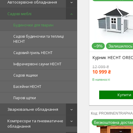
Автосервісне обладнання
Садові меблі
Будиночки для тварин
Садові будиночки та теплиці
HECHT
–9%
Залишилось 
Садовий гриль HECHT
Курник HECHT ORE
Інфрачервоні сауни HECHT
12 099 ₴
10 999 ₴
Садові ящики
В наявності
Басейни HECHT
Купити
Парові щітки
Зварювальне обладнання
PROMINENTRAPHA
Компресори та пневматичне
Безкоштовна доста
обладнання