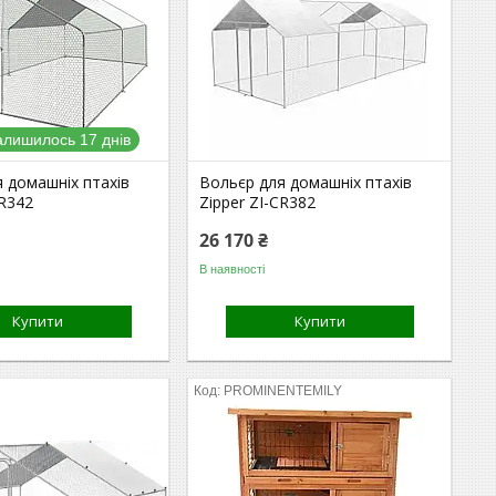
алишилось 17 днів
 домашніх птахів
Вольєр для домашніх птахів
CR342
Zipper ZI-CR382
26 170 ₴
В наявності
Купити
Купити
PROMINENTEMILY