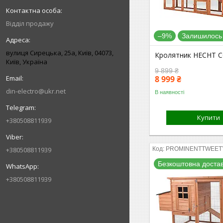
Відділ продажу
–9%
Залишилось 
вулиця Сирецька, 25а, Київ, 04073,
Кролятник HECHT 
Київ, Україна
9 899 ₴
8 999 ₴
din-electro@ukr.net
В наявності
Купити
+380508811939
+380508811939
PROMINENTTWEET
Безкоштовна доста
+380508811939