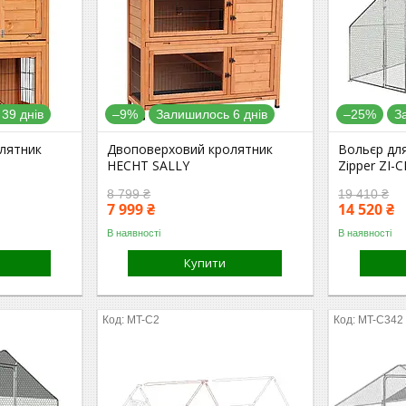
39 днів
–9%
Залишилось 6 днів
–25%
З
лятник
Двоповерховий кролятник
Вольєр для
HECHT SALLY
Zipper ZI-
8 799 ₴
19 410 ₴
7 999 ₴
14 520 ₴
В наявності
В наявності
Купити
MT-C2
MT-C342