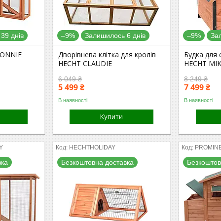
39 днів
–9%
Залишилось 6 днів
–9%
За
CONNIE
Дворівнева клітка для кролів
Будка для 
HECHT CLAUDIE
HECHT MI
6 049 ₴
8 249 ₴
5 499 ₴
7 499 ₴
В наявності
В наявності
Купити
Y
HECHTHOLIDAY
PROMIN
вка
Безкоштовна доставка
Безкоштов