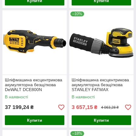
Купити
Купити
–10%
Шліфмашина ексцентрикова
Шліфмашина ексцентрикова
акумуляторна безщіткова
акумуляторна безщіткова
DeWALT DCE800N
STANLEY FATMAX
SFMCW220B
В наявності
В наявності
37 199,24
3 657,15
₴
₴
4 063,28 ₴
Купити
Купити
–18%