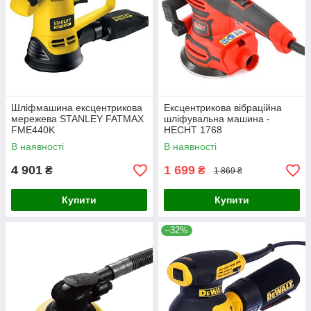
Шліфмашина ексцентрикова
Ексцентрикова вібраційна
мережева STANLEY FATMAX
шліфувальна машина -
FME440K
HECHT 1768
В наявності
В наявності
4 901
1 699
₴
₴
1 869 ₴
Купити
Купити
–32%