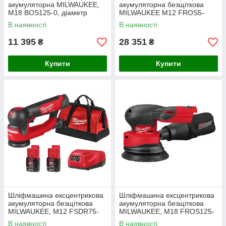
акумуляторна MILWAUKEE,
акумуляторна безщіткова
M18 BOS125-0, діаметр
MILWAUKEE M12 FROS5-
125мм (заміна на
502X, діаметр150мм
В наявності
В наявності
4933498253) (+ пилозбірник,
(зарядний пристрій С12 С, 2
адаптер для
акумулятори
11 395
28 351
₴
₴
Купити
Купити
Шліфмашина ексцентрикова
Шліфмашина ексцентрикова
акумуляторна безщіткова
акумуляторна безщіткова
MILWAUKEE, M12 FSDR75-
MILWAUKEE, M18 FROS125-
202B, діаметр 75мм
0B, діаметр 125мм (каркас,
В наявності
В наявності