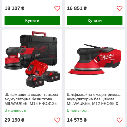
(зарядний пристрій С12 С, 2
сумка)
акумулятор
18 107
16 851
₴
₴
Купити
Купити
Шліфмашина ексцентрикова
Шліфмашина ексцентрикова
акумуляторна безщіткова
акумуляторна безщіткова
MILWAUKEE, M18 FROS125-
MILWAUKEE, M12 FROS5-0,
502X, діаметр 125мм
діаметр 150мм (каркас,
В наявності
В наявності
(зарядний пристрій М12-18
пиловідвід, картонне
FC. 2 акум
пакування)
29 150
14 575
₴
₴