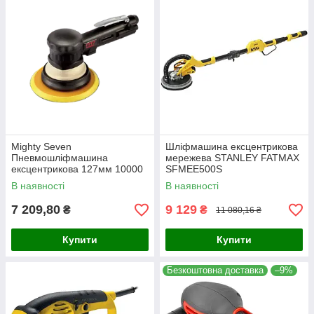
Mighty Seven
Шліфмашина ексцентрикова
Пневмошліфмашина
мережева STANLEY FATMAX
ексцентрикова 127мм 10000
SFMEE500S
об/хв
В наявності
В наявності
7 209,80
9 129
₴
₴
11 080,16 ₴
Купити
Купити
Безкоштовна доставка
–9%