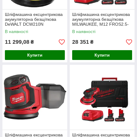
Шліфмашина ексцентрикова
Шліфмашина ексцентрикова
акумуляторна безщіткова
акумуляторна безщіткова
DeWALT DCW210N
MILWAUKEE, M12 FROS2.5-
502X, діаметр 150мм
В наявності
В наявності
(зарядний пристрій С12 С, 2
акумулят
11 299,08
28 351
₴
₴
Купити
Купити
Шліфмашина ексцентрикова
Шліфмашина ексцентрикова