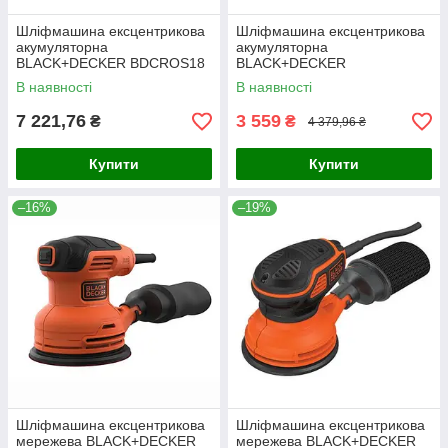
Шліфмашина ексцентрикова
Шліфмашина ексцентрикова
акумуляторна
акумуляторна
BLACK+DECKER BDCROS18
BLACK+DECKER
BDCROS18N
В наявності
В наявності
7 221,76
3 559
₴
₴
4 379,96 ₴
Купити
Купити
–16%
–19%
Шліфмашина ексцентрикова
Шліфмашина ексцентрикова
мережева BLACK+DECKER
мережева BLACK+DECKER