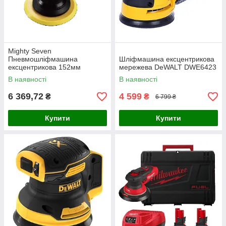
Mighty Seven
Пневмошліфмашина
Шліфмашина ексцентрикова
ексцентрикова 152мм
мережева DeWALT DWE6423
10000об/хв, з витяжкою пилу
В наявності
В наявності
6 369,72
4 599
₴
₴
6 799 ₴
Купити
Купити