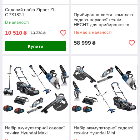
Садовий набір Zipper ZI-
GPS182J
Прибирання листя: комплект
садово-паркової техніи
В наявності
HECHT для прибирання та
утилізації листя
10 510
Немає в наявності
₴
13 770 ₴
(KKT_HECHT_1)
58 999
₴
Купити
Набір акумуляторної садової
Набір акумуляторної садової
техніки Hyundai Maxi
техніки Hyundai Mini