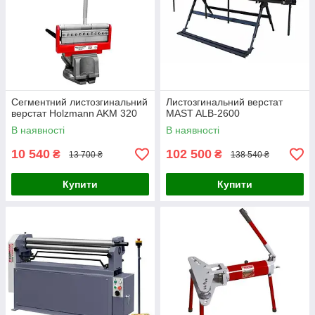
Сегментний листозгинальний
Листозгинальний верстат
верстат Holzmann AKM 320
MAST ALB-2600
В наявності
В наявності
10 540
102 500
₴
₴
13 700 ₴
138 540 ₴
Купити
Купити