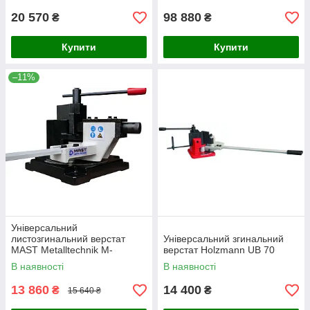
20 570
98 880
₴
₴
Купити
Купити
–11%
Універсальний
листозгинальний верстат
Універсальний згинальний
MAST Metalltechnik M-
верстат Holzmann UB 70
UB100A
В наявності
В наявності
13 860
14 400
₴
₴
15 640 ₴