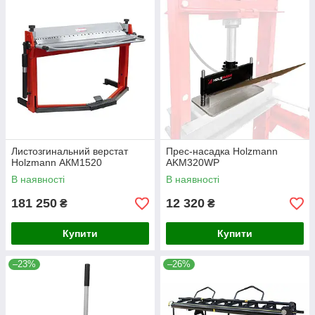
Листозгинальний верстат
Прес-насадка Holzmann
Holzmann АКМ1520
AKM320WP
В наявності
В наявності
181 250
12 320
₴
₴
Купити
Купити
–23%
–26%