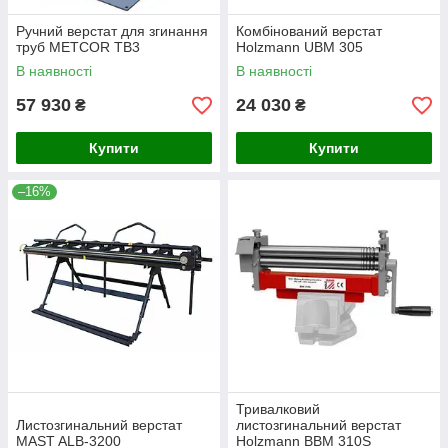
Ручний верстат для згинання
Комбінований верстат
труб METCOR TB3
Holzmann UBM 305
В наявності
В наявності
57 930
24 030
₴
₴
Купити
Купити
–16%
Тривалковий
Листозгинальний верстат
листозгинальний верстат
MAST ALB-3200
Holzmann BBM 310S