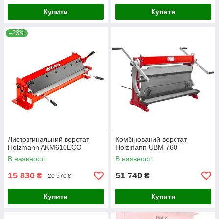
Купити
Купити
–23%
Листозгинальний верстат
Комбінований верстат
Holzmann AKM610ECO
Holzmann UBM 760
В наявності
В наявності
15 830
51 740
₴
₴
20 570 ₴
Купити
Купити