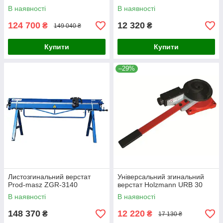
В наявності
В наявності
124 700
12 320
₴
₴
149 040 ₴
Купити
Купити
–29%
Листозгинальний верстат
Універсальний згинальний
Prod-masz ZGR-3140
верстат Holzmann URB 30
В наявності
В наявності
148 370
12 220
₴
₴
17 130 ₴