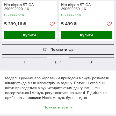
Ніж-відвал STIGA
Ніж-відвал STIGA
290602020_16
290602030_16
В наявності
В наявності
5 399,16
5 499
₴
₴
Купити
Купити
Показати ще
1
/ 4
Моделі з ручним або керованим приводом можуть розвивати
швидкість до п'яти кілометрів на годину. Потужні і стабільні
щітки приводяться в рух чотиритактним двигуном, щітки
повертаються і можуть регулюватися по висоті. Підмітально-
прибиральні машини Hecht можуть бути швидко
модернізовані за допомогою снігового ножа і ідеально
Показати все
підходять для зимового прибирання.
При наявності відповідного приладдя
підмітальні машини