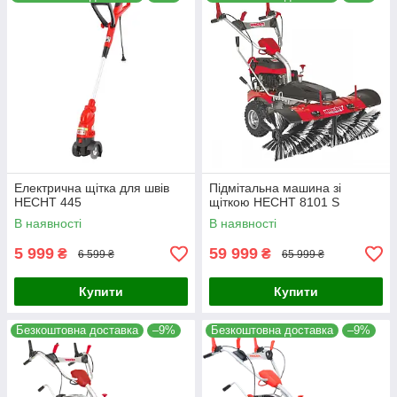
сервісних компаній.
Електрична щітка для швів
Підмітальна машина зі
HECHT 445
щіткою HECHT 8101 S
В наявності
В наявності
5 999
59 999
₴
₴
6 599 ₴
65 999 ₴
Купити
Купити
Безкоштовна доставка
–9%
Безкоштовна доставка
–9%