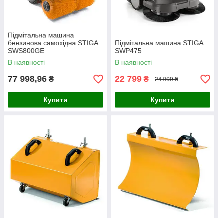
Підмітальна машина
бензинова самохідна STIGA
Підмітальна машина STIGA
SWS800GE
SWP475
В наявності
В наявності
77 998,96
22 799
₴
₴
24 999 ₴
Купити
Купити