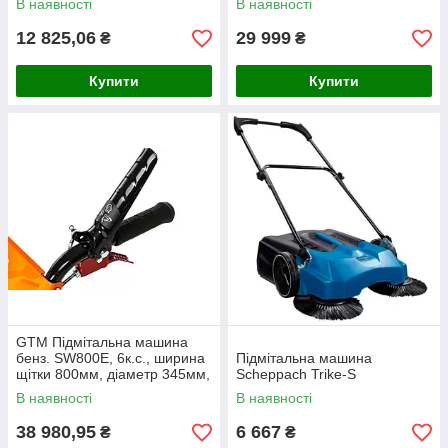
В наявності
В наявності
12 825,06
29 999
₴
₴
Купити
Купити
GTM Підмітальна машина
бенз. SW800E, 6к.с., ширина
Підмітальна машина
щітки 800мм, діаметр 345мм,
Scheppach Trike-S
5вперед/2назад,
В наявності
В наявності
електростарт
38 980,95
6 667
₴
₴