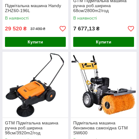
GTM Підмітальна машина
Підмітальна машина Handy
ручна роб.ширина
ZHZ60-196L
68см/2800m2/год
В наявності
В наявності
29 520
7 677,13
₴
₴
37 490 ₴
Купити
Купити
GTM Підмітальна машина
Підмітальна машина
ручна роб.ширина
бензинова самохідна GTM
98см/3920m2/год
SW600