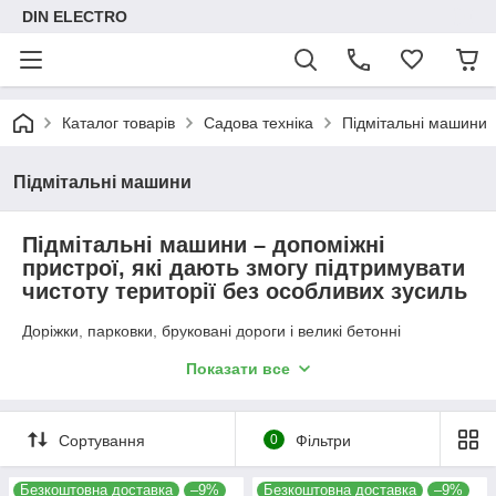
DIN ELECTRO
Каталог товарів
Садова техніка
Підмітальні машини
Підмітальні машини
Підмітальні машини – допоміжні
пристрої, які дають змогу підтримувати
чистоту території без особливих зусиль
Доріжки, парковки, бруковані дороги і великі бетонні
прибудинкові поверхні можна швидко і ефективно очищати
Показати все
та
обслуговувати цілий рік
за допомогою підмітальної
машини Hecht. Особливо взимку вона рятує від стомлюючого
штовхання снігу лопатою і стаєте дуже цінним помічником.
Нарешті, прибирати сніг - це дійсно весело!
Сортування
0
Фільтри
Підмітальні машини працюють на бензині і підходять для
приватного використання, а також для комунальних або
Безкоштовна доставка
–9%
Безкоштовна доставка
–9%