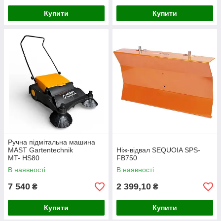
Купити
Купити
Ручна підмітальна машина
MAST Gartentechnik
Ніж-відвал SEQUOIA SPS-
MT- HS80
FB750
В наявності
В наявності
7 540
2 399,10
₴
₴
Купити
Купити