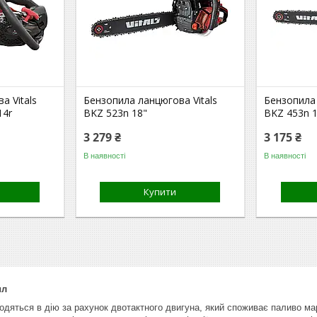
а Vitals
Бензопила ланцюгова Vitals
Бензопила 
14r
BKZ 523n 18"
BKZ 453n 
3 279 ₴
3 175 ₴
В наявності
В наявності
Купити
ил
дяться в дію за рахунок двотактного двигуна, який споживає паливо марк