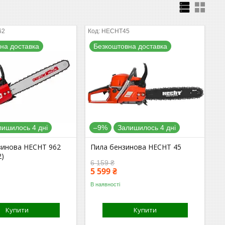
62
HECHT45
на доставка
Безкоштовна доставка
лишилось 4 дні
–9%
Залишилось 4 дні
зинова HECHT 962
Пила бензинова HECHT 45
2)
6 159 ₴
5 599 ₴
В наявності
Купити
Купити