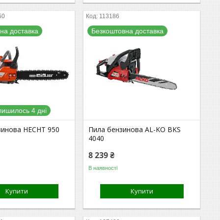
50
113186
на доставка
Безкоштовна доставка
лишилось 4 дні
зинова HECHT 950
Пила бензинова AL-KO BKS
4040
8 239 ₴
В наявності
Купити
Купити