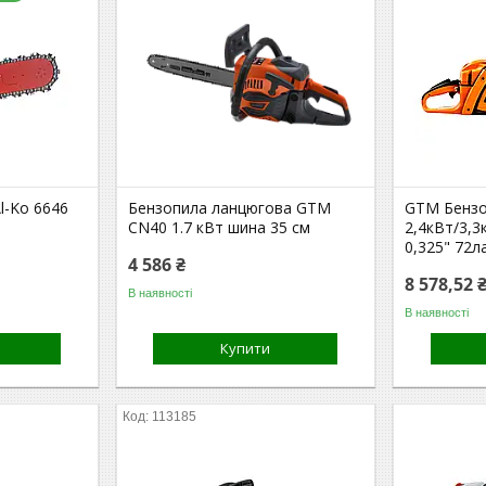
l-Ko 6646
Бензопила ланцюгова GTM
GTM Бенз
CN40 1.7 кВт шина 35 см
2,4кВт/3,3
0,325" 72л
4 586 ₴
8 578,52 
В наявності
В наявності
Купити
113185