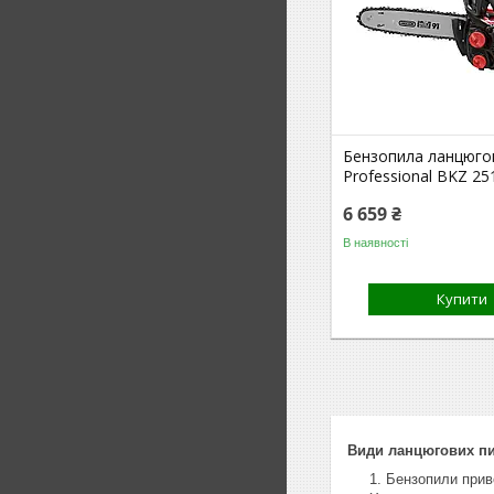
Бензопила ланцюгов
Professional BKZ 25
6 659 ₴
В наявності
Купити
Види ланцюгових п
Бензопили приво