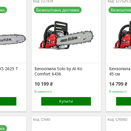
127429
127520-
вка
Безкоштовна доставка
Безкоштов
KS 2625 T
Бензопила Solo by Al-Ko
Бензопила 
Comfort 6436
45 см
10 199 ₴
14 799 ₴
В наявності
В наявності
Купити
CN40
CN58D
вка