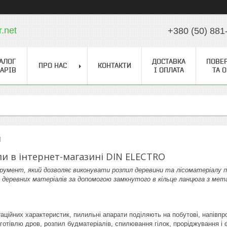
r.net
+380 (50) 881
АЛОГ
ДОСТАВКА
ПОВЕ
ПРО НАС
КОНТАКТИ
АРІВ
І ОПЛАТА
ТА 
и
и в інтернет-магазині DIN ELECTRO
румент, який дозволяє виконувати розпил деревини та лісоматеріалу пр
я деревних матеріалів за допомогою замкнутого в кільце ланцюга з ме
аційних характеристик, пилильні апарати поділяють на побутові, напівп
готівлю дров, розпил будматеріалів, спилювання гілок, проріджування і 