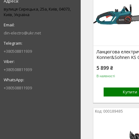
вулиця Сирецька, 25а, Київ, 04073,
Київ, Україна
din-electro@ukr.net
+380508811939
Ланцюгова електри
Konner&Sohnen KS 
5 899 ₴
+380508811939
В наявності
+380508811939
Купити
000189485