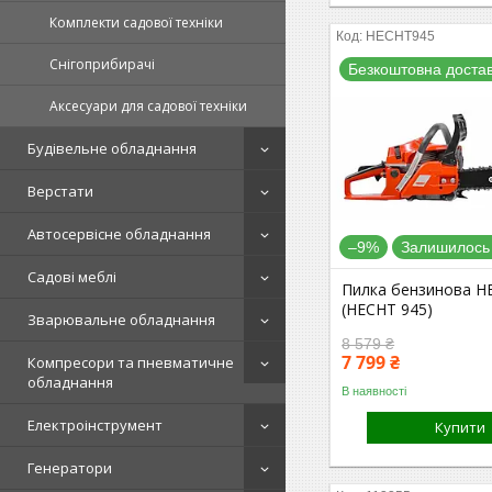
Комплекти садової техніки
HECHT945
Снігоприбирачі
Безкоштовна доста
Аксесуари для садової техніки
Будівельне обладнання
Верстати
Автосервісне обладнання
–9%
Залишилось 
Садові меблі
Пилка бензинова H
(HECHT 945)
Зварювальне обладнання
8 579 ₴
7 799 ₴
Компресори та пневматичне
обладнання
В наявності
Електроінструмент
Купити
Генератори