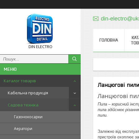
din-electro@uk
КАТ
ГОЛОВНА
ТОВ
DIN ELECTRO
Каталог товарів
Ланцюгові пил
Кабельна продукція
Ланцюгові пил
Пила – корисний інст
Садова техніка
пила здійснює різанн
пили.
Газонокосарки
Аератори
Залежно від експлуат
пристроїв охоплює за