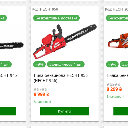
HECHT956
HECHT9
вка
Безкоштовна доставка
Безкоштов
4 дні
–9%
Залишилось 4 дні
–9%
За
ECHT 945
Пила бензинова HECHT 956
Пилка бен
(HECHT 956)
9 129 ₴
8 299 ₴
9 899 ₴
8 999 ₴
В наявності
В наявності
Купити