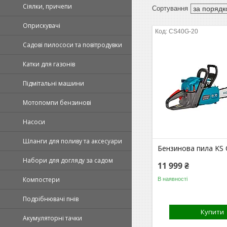
Сіялки, причепи
Оприскувачі
CS40G-20
Садові пилососи та повітродувки
Катки для газонів
Підмітальні машини
Мотопомпи бензинові
Насоси
Шланги для поливу та аксесуари
Бензинова пила KS
Набори для догляду за садом
11 999 ₴
Компостери
В наявності
Подрібнювачі пнів
Купити
Акумуляторні тачки