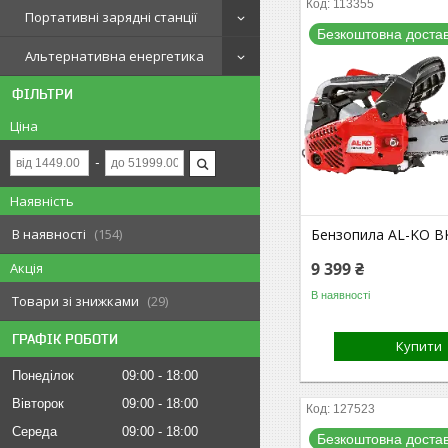
113355
Портативні зарядні станції
Безкоштовна доста
Альтернативна енергетика
ФІЛЬТРИ
Ціна
Наявність
В наявності
154
Бензопила AL-KO B
9 399 ₴
Акція
В наявності
Товари зі знижками
29
ГРАФІК РОБОТИ
Купити
Понеділок
09:00
18:00
Вівторок
09:00
18:00
127523
Середа
09:00
18:00
Безкоштовна доста