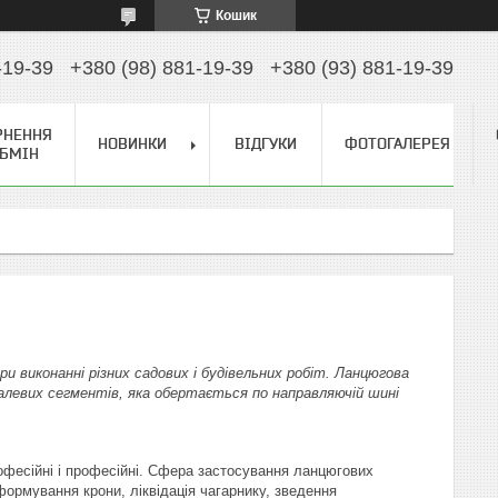
Кошик
-19-39
+380 (98) 881-19-39
+380 (93) 881-19-39
РНЕННЯ
НОВИНКИ
ВІДГУКИ
ФОТОГАЛЕРЕЯ
ОБМІН
и виконанні різних садових і будівельних робіт. Ланцюгова
талевих сегментів, яка обертається по направляючій шині
рофесійні і професійні. Сфера застосування ланцюгових
формування крони, ліквідація чагарнику, зведення