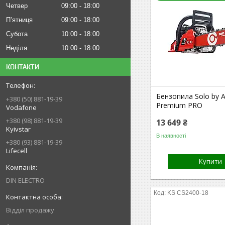
Четвер
09:00
18:00
Пʼятниця
09:00
18:00
Субота
10:00
18:00
Неділя
10:00
18:00
КОНТАКТИ
Бензопила Solo by A
+380 (50) 881-19-39
Premium PRO
Vodafone
+380 (98) 881-19-39
13 649 ₴
Kyivstar
В наявності
+380 (93) 881-19-39
Lifecell
Купити
DIN ELECTRO
KS CS2400-18
Відділ продажу