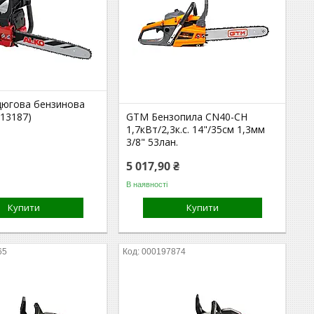
цюгова бензинова
113187)
GTM Бензопила CN40-CH
1,7кВт/2,3к.с. 14"/35см 1,3мм
3/8" 53лан.
5 017,90 ₴
В наявності
Купити
Купити
65
000197874