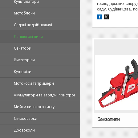
Культиватори
господарських споруд
саду, будівництва, по
Мотоблоки
Садові подрібнювачі
Ланцюгові пили
Секатори
Висоторізи
Кущорізи
Мотокоси та тримери
Акумулятори та зарядні пристрої
Мийки високого тиску
Сінокосарки
Бензопили
Дровоколи