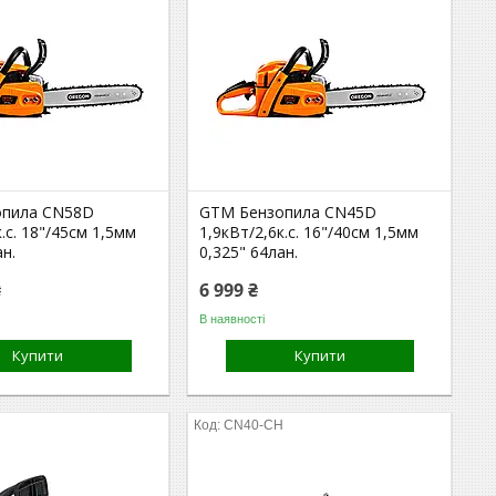
опила CN58D
GTM Бензопила CN45D
к.с. 18"/45см 1,5мм
1,9кВт/2,6к.с. 16"/40см 1,5мм
ан.
0,325" 64лан.
₴
6 999 ₴
В наявності
Купити
Купити
CN40-CH