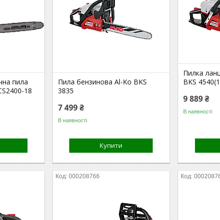
Пилка лан
чна пила
Пила бензинова Al-Ko BKS
BKS 4540(
CS2400-18
3835
9 889 ₴
7 499 ₴
В наявності
В наявності
Купити
000208766
0002087