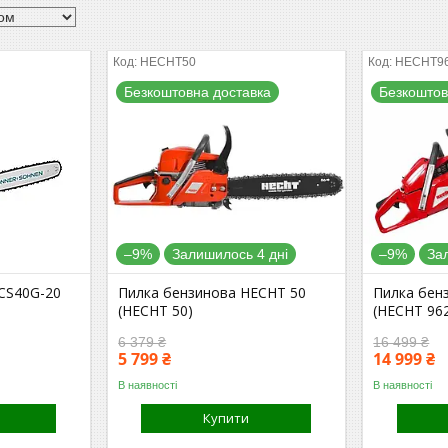
HECHT50
HECHT9
Безкоштовна доставка
Безкоштов
–9%
Залишилось 4 дні
–9%
За
 CS40G-20
Пилка бензинова HECHT 50
Пилка бен
(HECHT 50)
(HECHT 96
6 379 ₴
16 499 ₴
5 799 ₴
14 999 ₴
В наявності
В наявності
Купити