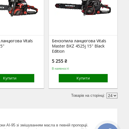
ланцюгова Vitals
Бензопила ланцюгова Vitals
15"
Master BKZ 4525j 15" Black
Edition
5 255 ₴
В наявності
Купити
Купити
и АІ-95 зі змішуванням масла в певній пропорціі.