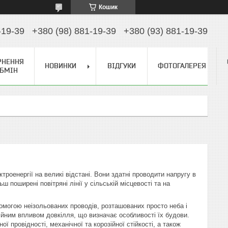
Кошик
-19-39
+380 (98) 881-19-39
+380 (93) 881-19-39
РНЕННЯ
НОВИНКИ
ВІДГУКИ
ФОТОГАЛЕРЕЯ
ОБМІН
ктроенергії на великі відстані. Вони здатні проводити напругу в
 поширені повітряні лінії у сільській місцевості та на
омогою неізольованих проводів, розташованих просто неба і
тійним впливом довкілля, що визначає особливості їх будови.
 провідності, механічної та корозійної стійкості, а також