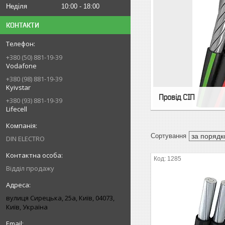
Неділя
10:00
18:00
КОНТАКТИ
+380 (50) 881-19-39
Vodafone
+380 (98) 881-19-39
Kyivstar
Провід СІП
+380 (93) 881-19-39
Lifecell
DIN ELECTRO
1285
Відділ продажу
вулиця Сирецька, 25а, Київ, 04073,
Київ, Україна