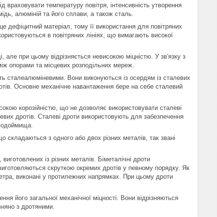
ід враховувати температуру повітря, інтенсивність утворення
ідь, алюміній та його сплави, а також сталь.
 дефіцитний матеріал, тому її використання для повітряних
икористовуються в повітряних лініях, що вимагають високої
 але при цьому відрізняється невисокою міцністю. У зв'язку з
між опорами та місцевих розподільних мереж.
ють сталеалюміневими. Вони виконуються із осердям із сталевих
отів. Основне механічне навантаження бере на себе сталевий
исокою корозійністю, що не дозволяє використовувати сталеві
левих дротів. Сталеві дроти використовують для забезпечення
 водоймища.
о складаються з одного або двох різних металів, так звані
, виготовлених із різних металів. Біметалічні дроти
 виготовляються скруткою окремих дротів у певному порядку. Як
етра, виконані у протилежних напрямках. При цьому дроти
ення його загальної механічної міцності. Вони відрізняються
вняно з дротяними.