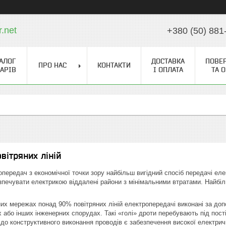
r.net
+380 (50) 881
АЛОГ
ДОСТАВКА
ПОВЕ
ПРО НАС
КОНТАКТИ
АРІВ
І ОПЛАТА
ТА 
вітряних ліній
ропередач з економічної точки зору найбільш вигідний спосіб передачі еле
зпечувати електрикою віддалені райони з мінімальними втратами. Найбільш
их мережах понад 90% повітряних ліній електропередачі виконані за доп
х або інших інженерних спорудах. Такі «голі» дроти перебувають під пос
 конструктивного виконання проводів є забезпечення високої електричної