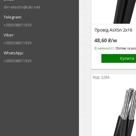
din-electro@ukr.net
+380508811939
Провід AsXSn 2х16
48,60 ₴/м
+380508811939
В наявності
Оптом і в ро
Купити
+380508811939
1294