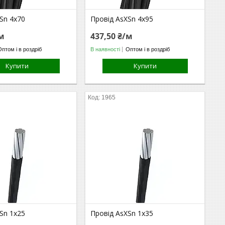
Sn 4х70
Провід AsXSn 4х95
/м
437,50 ₴/м
Оптом і в роздріб
В наявності
Оптом і в роздріб
Купити
Купити
1965
Sn 1х25
Провід AsXSn 1х35