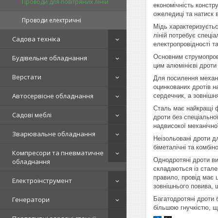
Проводи для повітряних ліній
економічність констр
ожеледиці та натиск 
Проводи електричні
Мідь характеризуєтьс
ліній потребує спеціа
Садова техніка
електропровідності та
Основним струмопрові
Будівельне обладнання
цим алюмінієві дроти
Верстати
Для посилення механі
оцинкованих дротів н
Автосервісне обладнання
сердечник, а зовнішн
Сталь має найкращі ф
Садові меблі
дроти без спеціально
надвисокої механічної
Зварювальне обладнання
Неізольовані дроти д
біметалічні та комбін
Компресори та пневматичне
Однодротяні дроти виг
обладнання
складаються із стале
правило, провід має 
Електроінструмент
зовнішнього повива, 
Генератори
Багатодротяні дроти б
більшою гнучкістю, щ