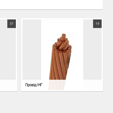
37
19
Провід МГ