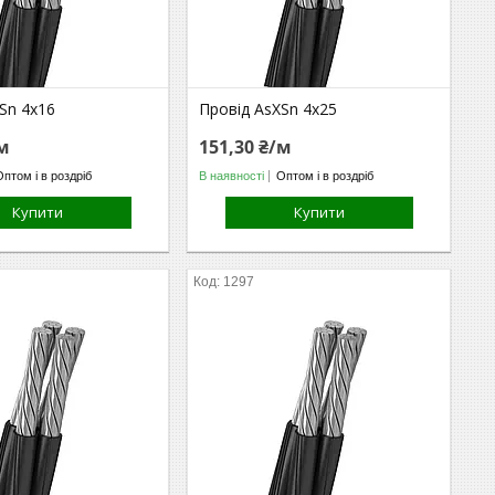
Sn 4х16
Провід AsXSn 4х25
/м
151,30 ₴/м
Оптом і в роздріб
В наявності
Оптом і в роздріб
Купити
Купити
1297