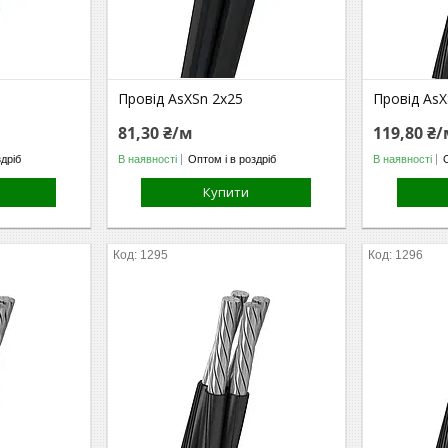
Провід AsXSn 2х25
Провід AsX
81,30 ₴/м
119,80 ₴
здріб
В наявності
Оптом і в роздріб
В наявності
Купити
1295
1296