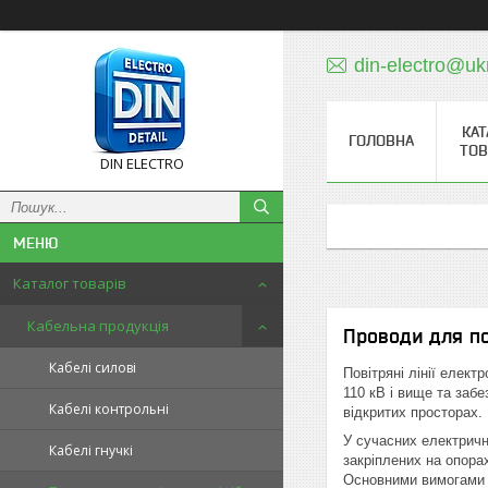
din-electro@uk
КАТ
ГОЛОВНА
ТОВ
DIN ELECTRO
Каталог товарів
Кабельна продукція
Проводи для по
Кабелі силові
Повітряні лінії елект
110 кВ і вище та забе
Кабелі контрольні
відкритих просторах.
У сучасних електричн
Кабелі гнучкі
закріплених на опора
Основними вимогами до