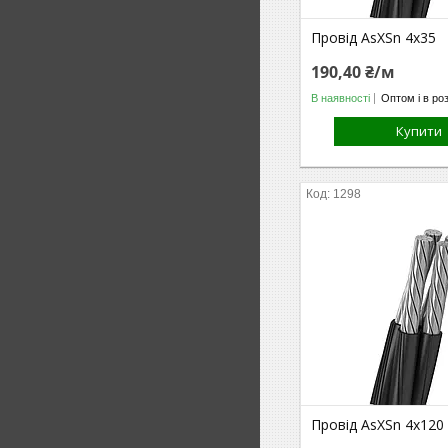
Провід AsXSn 4х35
190,40 ₴/м
В наявності
Оптом і в ро
Купити
1298
Провід AsXSn 4х120