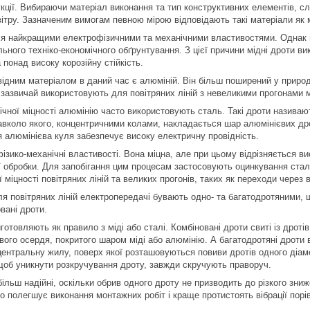
укції. Вибираючи матеріал виконання та тип конструктивних елементів, сл
вітру. Зазначеним вимогам певною мірою відповідають такі матеріали як м
я найкращими електрофізичними та механічними властивостями. Однак це
льного техніко-економічного обґрунтування. З цієї причини мідні дроти в
 понад високу корозійну стійкість.
дним матеріалом в даний час є алюміній. Він більш поширений у природі,
 зазвичай використовують для повітряних ліній з невеликими прогонами 
чної міцності алюмінію часто використовують сталь. Такі дроти назива
авколо якого, концентричними колами, накладається шар алюмінієвих др
я алюмінієва куля забезпечує високу електричну провідність.
ізико-механічні властивості. Вона міцна, але при цьому відрізняється в
ї обробки. Для запобігання цим процесам застосовують оцинкування ста
 міцності повітряних ліній та великих прогонів, таких як переходи через
ля повітряних ліній електропередачі бувають одно- та багатодротяними, щ
овані дроти.
отовляють як правило з міді або сталі. Комбіновані дроти свиті із дротів
вого осердя, покритого шаром міді або алюмінію. А багатодротяні дроти
центральну жилу, поверх якої розташовуються повиви дротів одного діам
щоб уникнути розкручування дроту, завжди скручують праворуч.
ільш надійні, оскільки обрив одного дроту не призводить до різкого зниж
о полегшує виконання монтажних робіт і краще протистоять вібрації порі