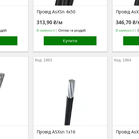
Провід AsXSn 4х50
Провід AsX
313,90 ₴/м
346,70 ₴
здріб
В наявності
Оптом і в роздріб
В наявності
Купити
1963
1964
Провід ASXsn 1х16
Провід AsX