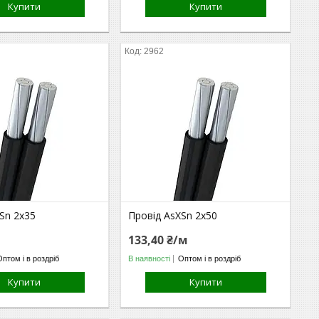
Купити
Купити
2962
Sn 2х35
Провід AsXSn 2х50
м
133,40 ₴/м
Оптом і в роздріб
В наявності
Оптом і в роздріб
Купити
Купити