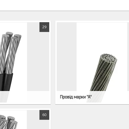
29
Провід марки "А"
60