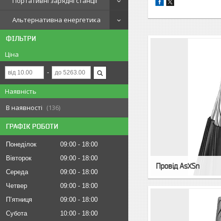
Портативні зарядні станції
Альтернативна енергетика
ФІЛЬТРИ
Ціна
Наявність
В наявності
136
ГРАФІК РОБОТИ
Понеділок
09:00
18:00
Вівторок
09:00
18:00
Провід AsXSn
Середа
09:00
18:00
Четвер
09:00
18:00
Пʼятниця
09:00
18:00
Субота
10:00
18:00