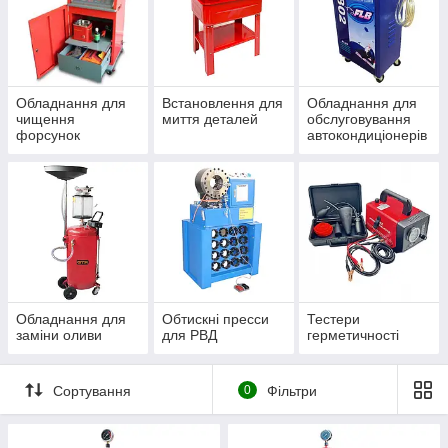
Обладнання для
Встановлення для
Обладнання для
чищення
миття деталей
обслуговування
форсунок
автокондиціонерів
Обладнання для
Обтискні пpecси
Тестери
заміни оливи
для РВД
герметичності
Сортування
0
Фільтри