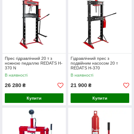
Прес гідравлічний 20 т з
Гідравлічний прес з
ножною педаллю REDATS H-
подвійним насосом 20 т
370 N
REDATS H-370
В наявності
В наявності
26 280
21 900
₴
₴
Купити
Купити