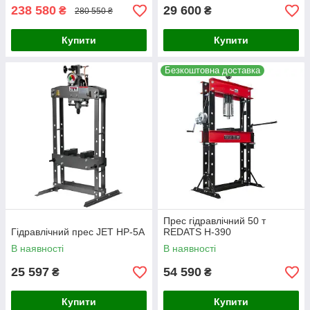
238 580
29 600
₴
₴
280 550 ₴
Купити
Купити
Безкоштовна доставка
Прес гідравлічний 50 т
Гідравлічний прес JET HP-5A
REDATS H-390
В наявності
В наявності
25 597
54 590
₴
₴
Купити
Купити