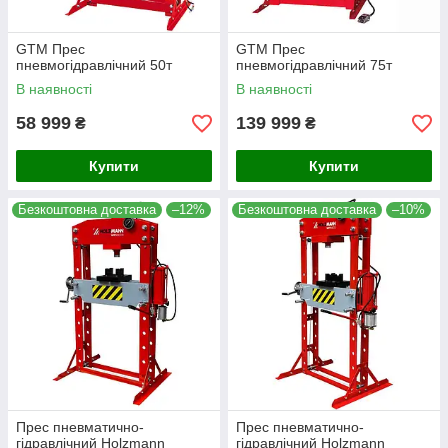
GTM Прес
GTM Прес
пневмогідравлічний 50т
пнeвмoгідpaвлічний 75т
В наявності
В наявності
58 999
139 999
₴
₴
Купити
Купити
Безкоштовна доставка
–12%
Безкоштовна доставка
–10%
Прес пневматично-
Прес пневматично-
гідравлічний Holzmann
гідравлічний Holzmann