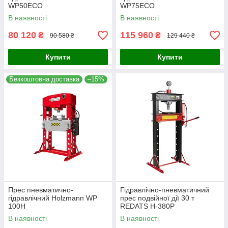
WP50ECO
WP75ECO
В наявності
В наявності
80 120
115 960
₴
₴
90 580 ₴
129 440 ₴
Купити
Купити
Безкоштовна доставка
–15%
Прес пневматично-
Гідравлічно-пневматичний
гідравлічний Holzmann WP
прес подвійної дії 30 т
100H
REDATS H-380P
В наявності
В наявності