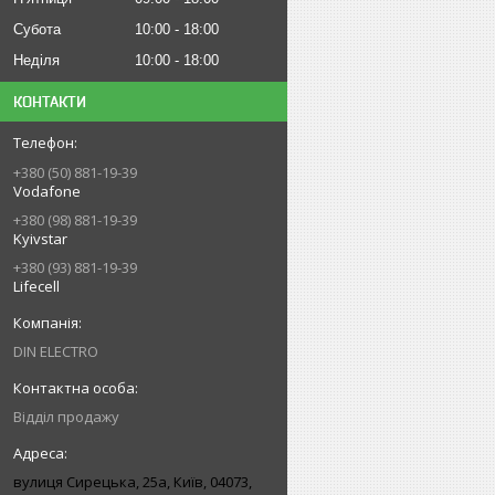
Субота
10:00
18:00
Неділя
10:00
18:00
КОНТАКТИ
+380 (50) 881-19-39
Vodafone
+380 (98) 881-19-39
Kyivstar
+380 (93) 881-19-39
Lifecell
DIN ELECTRO
Відділ продажу
вулиця Сирецька, 25а, Київ, 04073,