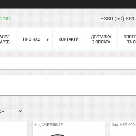
r.net
+380 (50) 881
АЛОГ
ДОСТАВКА
ПОВЕ
ПРО НАС
КОНТАКТИ
АРІВ
І ОПЛАТА
ТА 
VARF3901E
VSP-600