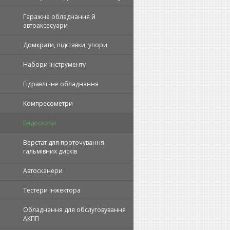
Гаражне обладнання й
автоаксесуари
Домкрати, підставки, упори
Набори інструменту
Гідравлічне обладнання
Компресометри
Ендоскопи
Верстат для проточування
гальмівних дисків
Автосканери
Тестери інжектора
Обладнання для обслуговування
АКПП