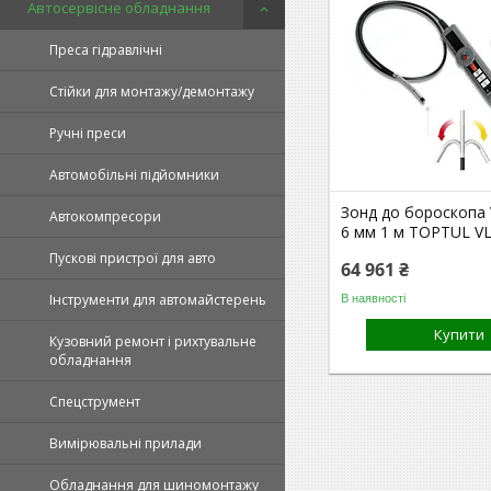
Автосервісне обладнання
Преса гідравлічні
Стійки для монтажу/демонтажу
Ручні преси
Автомобільні підйомники
Зонд до бороскопа
Автокомпресори
6 мм 1 м TOPTUL V
Пускові пристрої для авто
64 961 ₴
Інструменти для автомайстерень
В наявності
Купити
Кузовний ремонт і рихтувальне
обладнання
Спецструмент
Вимірювальні прилади
Обладнання для шиномонтажу