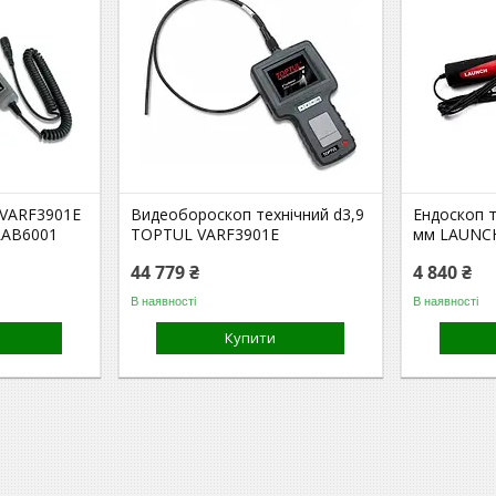
 VARF3901E
Видеобороскоп технічний d3,9
Ендоскоп т
LAB6001
TOPTUL VARF3901E
мм LAUNCH
44 779 ₴
4 840 ₴
В наявності
В наявності
Купити