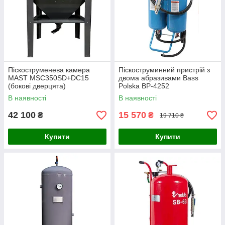
Піскоструменева камера
Піскоструминний пристрій з
MAST MSC350SD+DC15
двома абразивами Bass
(бокові дверцята)
Polska BP-4252
В наявності
В наявності
42 100
15 570
₴
₴
19 710 ₴
Купити
Купити