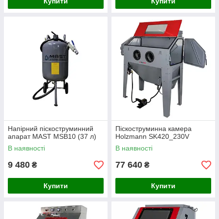
Купити
Купити
Напірний піскоструминний
Піскоструминна камера
апарат MAST MSB10 (37 л)
Holzmann SK420_230V
В наявності
В наявності
9 480
77 640
₴
₴
Купити
Купити