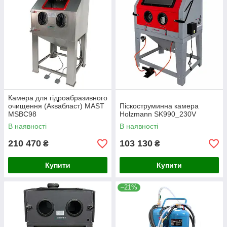
Камера для гідроабразивного
очищення (Аквабласт) MAST
Піскоструминна камера
MSBC98
Holzmann SK990_230V
В наявності
В наявності
210 470
103 130
₴
₴
Купити
Купити
–21%