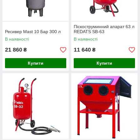
Піскоструминний апарат 63 л
Ресивер Mast 10 Бар 300 л
REDATS SB-63
В наявності
В наявності
21 860
11 640
₴
₴
Купити
Купити