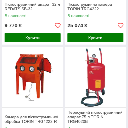
Піскоструминний апарат 32 л
Піскоструминна камера
REDATS SB-32
TORIN TRG4222
В наявності
В наявності
9 770
25 074
₴
₴
Купити
Купити
Пересувний піскоструминний
Камера для піскоструминної
апарат 75 л TORIN
обробки TORIN TRG4222-R
TRG4020B