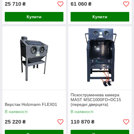
25 710
61 060
₴
₴
Купити
Купити
Піскоструменева камера
MAST MSC1000FD+DC15
Верстак Holzmann FLEX01
(передні дверцята)
В наявності
В наявності
25 220
110 870
₴
₴