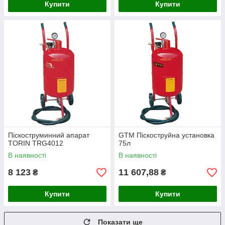
Купити
Купити
Піскоструминний апарат
GTM Піскоструйна установка
TORIN TRG4012
75л
В наявності
В наявності
8 123
11 607,88
₴
₴
Купити
Купити
Показати ще