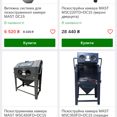
Витяжна система для
Піскоструйна камера MAST
піскоструминної камери
MSC220TD+DC15 (верхні
MAST DC15
дверцята)
В наявності
В наявності
6 520
28 440
₴
₴
8 100 ₴
Купити
Купити
Піскоструменева камера
Піскоструйна камера MAST
MAST MSC450FD+DC15
MSC350FD+DC15 (передні