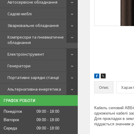
Автосервісне обладнання
Садові меблі
Зварювальне обладнання
Компресори та пневматичне
обладнання
Електроінструмент
Генератори
Портативні зарядні станції
Опис
Харак
Альтернативна енергетика
ГРАФІК РОБОТИ
Кабель силовий АВБбШ
Понеділок
09:00
18:00
одножильні кабелі за
Для прокладки в землі
Вівторок
09:00
18:00
піддається значним р
Середа
09:00
18:00