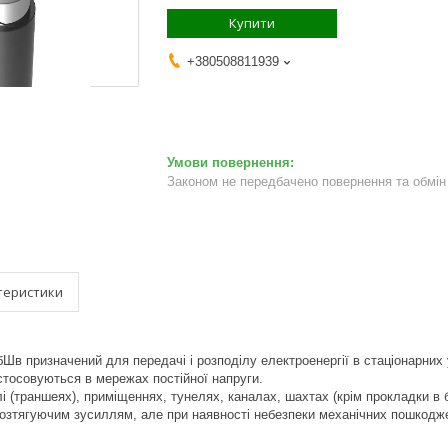
Купити
+380508811939
Законом не передбачено повернення та обмін 
теристики
в призначений для передачі і розподілу електроенергії в стаціонарних у
стосовуються в мережах постійної напруги.
 (траншеях), приміщеннях, тунелях, каналах, шахтах (крім прокладки в б
озтягуючим зусиллям, але при наявності небезпеки механічних пошкоджен