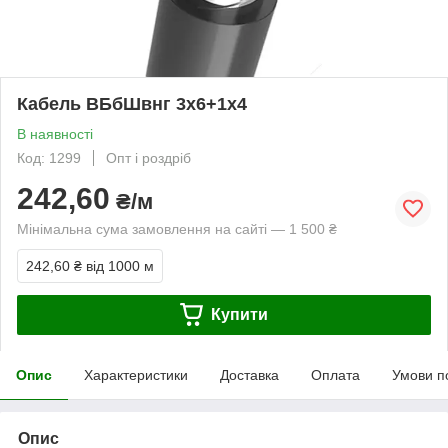
Кабель ВБбШвнг 3х6+1х4
В наявності
Код: 1299
Опт і роздріб
242,60
₴/м
Мінімальна сума замовлення на сайті — 1 500 ₴
242,60 ₴
від 1000 м
Купити
Опис
Характеристики
Доставка
Оплата
Умови п
Опис