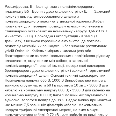
Розшифровка: В - Ізоляція жив з полівінілхлоридного
пластикату Бб - Броня з двох сталевих стрічок Шнг - Захисний
покрив у вигляді випрессованного шланга з
полівінілхлоридного пластикату зниженої горючості.Кабелі
призначені для передачі і розподілу електричної енергії в
стаціонарних установках на номінальну напругу 0,66 кВ та 1
кВ частоти 50 Гц. Прокладка і експлуатація - в землі (в
траншеях) з низькою корозійною активністю, де потрібен
захист від механічних пошкоджень без значних розтягуючих
усілій.Опісаніе: Кабель з мідними жилами (ож) або
багатодротовими жилами, ізольованими полівінілхло-рідному
пластикатом, скрученими між собою, в загальної
полівінілхлоридної поясної ізоляції, поверх якої накладено
бронепрокров з двох сталевих стрічок і захисний герметичний
полівінілхлоридний шланг. Основні технічні характеристики:
Номінальна напруга 660 В, 1000 В Випробувальна напруга
змінного струму частоти 50 Гц протягом 10 хв .: - 3000 В для
кабелю на номінальну напругу 660 В; - 3500 В для кабелю на
номінальну напругу 1000 В; Кабелі повинні експлуатуватися
відносної вологості повітря до 98%. Радіус вигину при монтажі
-не менше 7,5 зовнішніх діаметрів кабелю. Максимальна
напруга трифазної електричної мережі, на яких можуть
експлуатуватися кабелі: 0,72 кВ - для кабелів на номінальну