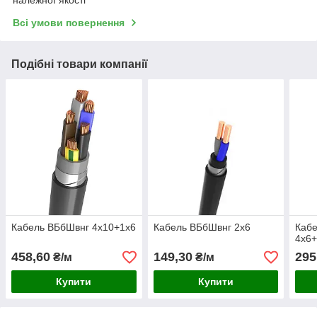
Всі умови повернення
Подібні товари компанії
Кабель ВБбШвнг 4х10+1х6
Кабель ВБбШвнг 2х6
Каб
4х6+
458,60
149,30
295
₴/м
₴/м
Купити
Купити