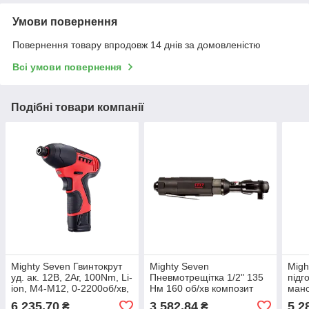
Умови повернення
Повернення товару впродовж 14 днів за домовленістю
Всі умови повернення
Подібні товари компанії
Mighty Seven Гвинтокрут
Mighty Seven
Migh
уд. ак. 12В, 2Aг, 100Nm, Li-
Пневмотрещітка 1/2" 135
підг
ion, М4-М12, 0-2200об/хв,
Нм 160 об/хв композит
мано
1/4", 1кг
6 235,70
3 582,84
5 2
₴
₴