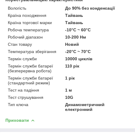
Вологість
До 90% без конденсації
Країна походження
Тайвань
Країна торгової марки
Тайвань
Робоча температура
-10°C ~ 60°C
Робочий діапазон
10-200 Нм
Стан товару
Новий
Температура зберігання
-20°C ~ 70°C
Термін служби
10000 циклів
Термін служби батареї
110 рік
(безперервна робота)
Термін служби батареї
1 рік
(стандартний режим)
Тест на падіння
1 м
Тест струшування
10G
Тип ключа
Динамометричний
електронний
Приховати