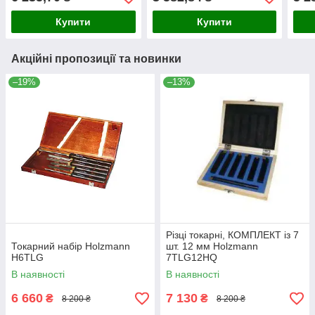
Купити
Купити
Акційні пропозиції та новинки
–19%
–13%
Різці токарні, КОМПЛЕКТ із 7
Токарний набір Holzmann
шт. 12 мм Holzmann
H6TLG
7TLG12HQ
В наявності
В наявності
6 660
7 130
₴
₴
8 200 ₴
8 200 ₴