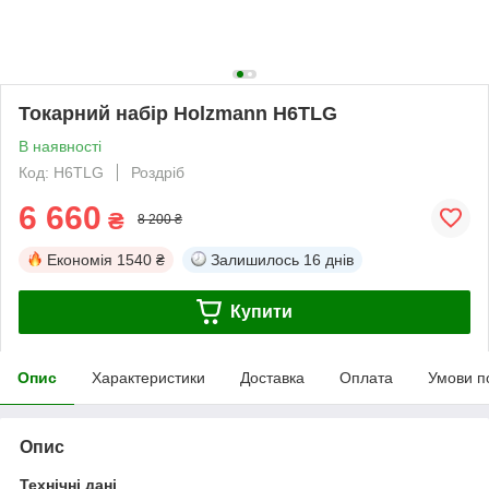
Токарний набір Holzmann H6TLG
В наявності
Код: H6TLG
Роздріб
6 660
₴
8 200 ₴
Економія
1540 ₴
Залишилось
16 днів
Купити
Опис
Характеристики
Доставка
Оплата
Умови п
Опис
Технічні дані