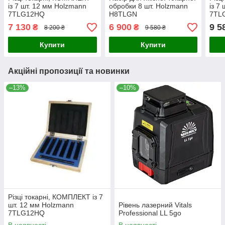
із 7 шт. 12 мм Holzmann
обробки 8 шт. Holzmann
із 7
7TLG12HQ
H8TLGN
7TL
7 130
6 900
9 5
₴
₴
8 200 ₴
9 580 ₴
Купити
Купити
Акційні пропозиції та новинки
–13%
–10%
Різці токарні, КОМПЛЕКТ із 7
шт. 12 мм Holzmann
Рівень лазерний Vitals
7TLG12HQ
Professional LL 5go