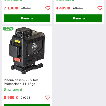
В наявності
В наявності
7 130
4 499
₴
₴
8 200 ₴
4 999 ₴
Купити
Купити
–10%
Рівень лазерний Vitals
Professional LL 16go
В наявності
8 999
₴
9 999 ₴