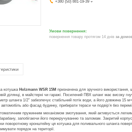
+380 (50) 881-19-39
повернення товару протягом 14 днів
за домо
теристики
ва котушка
Holzmann WSR 15M
призначена для зручного використання, ш
ій ділянці, в майстерні чи гаражі. Посилений ПВХ шланг має високу гнучк
аметр шланга 1/2" забезпечує стабільний потік води, а його довжина 15 
и автомобіль або фасад будинку, прибирати тераси чи подвір’я без перем
томатичним пружинним механізмом змотування, який активується легким
барабану, запобігаючи його перекручуванню та заломам. Закритий корпус
ки поворотному кронштейну ця котушка для поливального шланга поверта
римувати порядок на території.