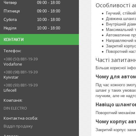
Четвер
09:00
18:00
Особливості 
Пʼятниця
09:00
18:00
Гнучкий, стійки
Довжина шланга
Субота
10:00
18:00
Внутрішній діам
Неділя
10:00
18:00
Максимальний т
Автоматичне пр
КОНТАКТИ
Направляючий м
Закритий корпус
Поворотний наст
Часті запитан
+380 (50) 881-19-39
Vodafone
Більше корисної інфо
+380 (98) 881-19-39
Чому для автом
Kyivstar
+380 (93) 881-19-39
Під час кожного змот
Lifecell
шланг у таких умовах
гнучким, але не надто
Навіщо шланго
DIN ELECTRO
Поворотний механізм 
Чому корпус а
Відділ продажу
Закритий корпус захи