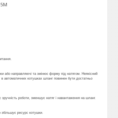
15M
итання.
ики або направляючі та змінює форму під натягом. Неякісний
у в автоматичних котушках шланг повинен бути достатньо
зручність роботи, зменшує натяг і навантаження на шланг.
о збільшує ресурс котушки.