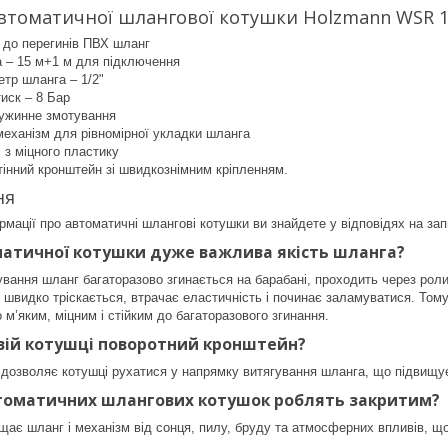
автоматичної шлангової котушки Holzmann WSR 
й до перегинів ПВХ шланг
 – 15 м+1 м для підключення
етр шланга – 1/2"
иск – 8 Бар
ужинне змотування
еханізм для рівномірної укладки шланга
 з міцного пластику
інний кронштейн зі швидкознімним кріпленням.
ня
рмації про автоматичні шлангові котушки ви знайдете у відповідях на зап
атичної котушки дуже важлива якість шланга?
ування шланг багаторазово згинається на барабані, проходить через рол
 швидко тріскається, втрачає еластичність і починає заламуватися. Том
 м’яким, міцним і стійким до багаторазового згинання.
вій котушці поворотний кронштейн?
дозволяє котушці рухатися у напрямку витягування шланга, що підвищує 
втоматичних шлангових котушок роблять закритим?
щає шланг і механізм від сонця, пилу, бруду та атмосферних впливів, щ