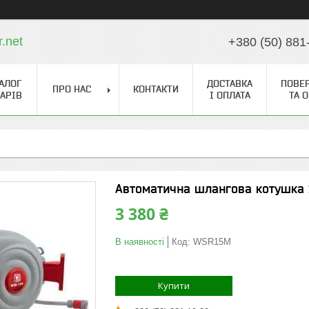
r.net
+380 (50) 881
АЛОГ
ДОСТАВКА
ПОВЕ
ПРО НАС
КОНТАКТИ
АРІВ
І ОПЛАТА
ТА 
Автоматична шлангова котушка 
3 380 ₴
В наявності
Код:
WSR15M
Купити