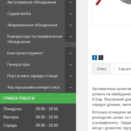
Автосервісне обладнання
Садові меблі
Зварювальне обладнання
Компресори та пневматичне
обладнання
Електроінструмент
Генератори
Опис
Харак
Портативні зарядні станції
Альтернативна енергетика
Автоматична шланго
шланга на прибудинков
ГРАФІК РОБОТИ
8 Бар. Внутрішній ді
середні ділянки, мит
Понеділок
09:00
18:00
Котушка оснащена ав
Вівторок
09:00
18:00
розподіляє шланг по 
ультрафіолету. Завдя
Середа
09:00
18:00
місце і дозволяє підт