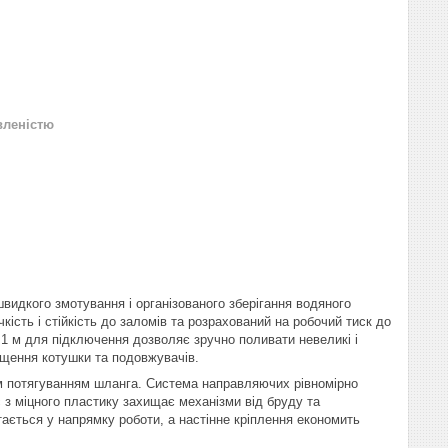
вленістю
видкого змотування і організованого зберігання водяного
ість і стійкість до заломів та розрахований на робочий тиск до
м+1 м для підключення дозволяє зручно поливати невеликі і
іщення котушки та подовжувачів.
 потягуванням шланга. Система направляючих рівномірно
 з міцного пластику захищає механізми від бруду та
ється у напрямку роботи, а настінне кріплення економить