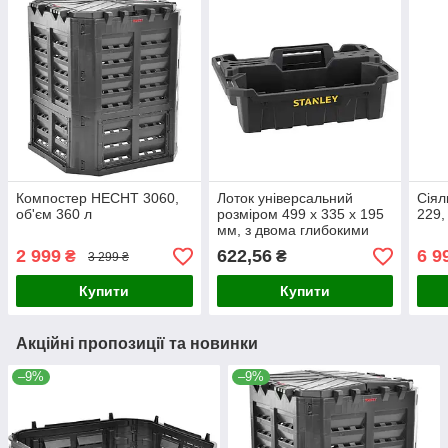
Компостер HECHT 3060,
Лоток універсальний
Сіял
об'єм 360 л
розміром 499 х 335 х 195
229,
мм, з двома глибокими
відділеннями об’ємом 12
2 999
622,56
6 9
₴
₴
3 299 ₴
л STANLEY STST1-72359
Купити
Купити
Акційні пропозиції та новинки
–9%
–9%