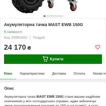
Акумуляторна тачка MAST EWB 150G
В наявності
Код: EWB150G
Роздріб
24 170
₴
Купити
Опис
Характеристики
Доставка
Оплата
Умови п
Опис
Акумуляторна тачка
MAST EWB 150G
стане вашим надійним
помічником у всіх господарських справах, адже забезпечує
легке транспортування вантажів до 150 кг на подвір’ї, в саду,