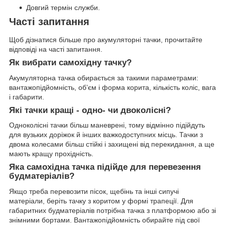
Довгий термін служби.
Часті запитання
Щоб дізнатися більше про акумуляторні тачки, прочитайте
відповіді на часті запитання.
Як вибрати самохідну тачку?
Акумуляторна тачка обирається за такими параметрами:
вантажопідйомність, об’єм і форма корита, кількість коліс, вага
і габарити.
Які тачки кращі - одно- чи двоколісні?
Одноколісні тачки більш маневрені, тому відмінно підійдуть
для вузьких доріжок й інших важкодоступних місць. Тачки з
двома колесами більш стійкі і захищені від перекидання, а ще
мають кращу прохідність.
Яка самохідна тачка підійде для перевезення
будматеріалів?
Якщо треба перевозити пісок, щебінь та інші сипучі
матеріали, беріть тачку з коритом у формі трапеції. Для
габаритних будматеріалів потрібна тачка з платформою або зі
знімними бортами. Вантажопідйомність обирайте під свої