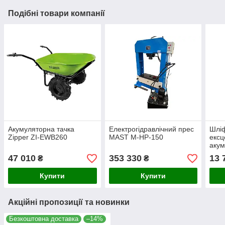
Подібні товари компанії
Акумуляторна тачка
Електрогідравлічний прес
Шлі
Zipper ZI-EWB260
MAST M-HP-150
ексц
акум
MIL
47 010
353 330
13 
₴
₴
FROS
150м
Купити
Купити
карт
Акційні пропозиції та новинки
Безкоштовна доставка
–14%