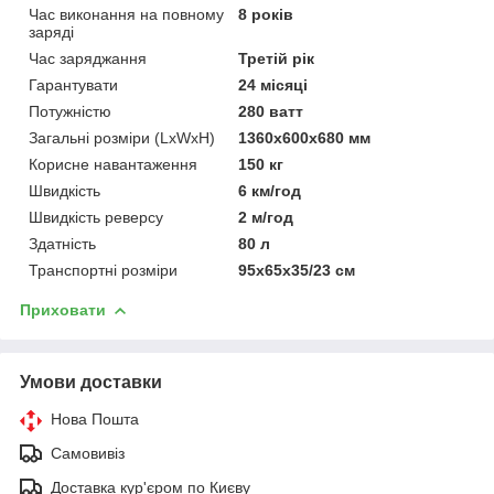
Час виконання на повному
8 років
заряді
Час заряджання
Третій рік
Гарантувати
24 місяці
Потужністю
280 ватт
Загальні розміри (LxWxH)
1360x600x680 мм
Корисне навантаження
150 кг
Швидкість
6 км/год
Швидкість реверсу
2 м/год
Здатність
80 л
Транспортні розміри
95x65x35/23 см
Приховати
Умови доставки
Нова Пошта
Самовивіз
Доставка кур'єром по Києву