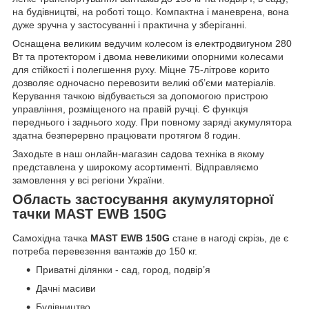
на будівництві, на роботі тощо. Компактна і маневрена, вона
дуже зручна у застосуванні і практична у зберіганні.
Оснащена великим ведучим колесом із електродвигуном 280
Вт та протектором і двома невеликими опорними колесами
для стійкості і полегшення руху. Міцне 75-літрове корито
дозволяє одночасно перевозити великі об’єми матеріалів.
Керування тачкою відбувається за допомогою пристрою
управління, розміщеного на правій ручці. Є функція
переднього і заднього ходу. При повному заряді акумулятора
здатна безперервно працювати протягом 8 годин.
Заходьте в наш онлайн-магазин садова техніка в якому
представлена у широкому асортименті. Відправляємо
замовлення у всі регіони України.
Область застосування акумуляторної
тачки MAST EWB 150G
Самохідна тачка
MAST EWB 150G
стане в нагоді скрізь, де є
потреба перевезення вантажів до 150 кг.
Приватні ділянки - сад, город, подвір’я
Дачні масиви
Будівництво