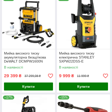
Мийка високого тиску
Мийка високого тиску
акумуляторна безщіткова
електрична STANLEY
DeWALT DCMPW1600N
SXPW22DSS-E
В наявності
В наявності
29 399
9 999
₴
₴
37 299,08 ₴
11 999 ₴
Купити
Купити
–17%
–15%