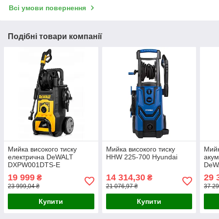
Всі умови повернення
Подібні товари компанії
Мийка високого тиску
Мийка високого тиску
Мийк
електрична DeWALT
HHW 225-700 Hyundai
акум
DXPW001DTS-E
DeW
19 999
14 314,30
29 
₴
₴
23 999,04 ₴
21 076,97 ₴
37 29
Купити
Купити