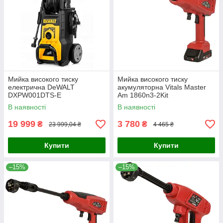
Мийка високого тиску
Мийка високого тиску
електрична DeWALT
акумуляторна Vitals Master
DXPW001DTS-E
Am 1860n3-2Kit
В наявності
В наявності
19 999
3 780
₴
₴
23 999,04 ₴
4 465 ₴
Купити
Купити
–15%
–15%