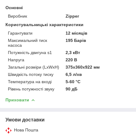
Основні
Виробник
Zipper
Користувальницькі характеристики
Гарантувати
12 місяців
Максимальний тиск
195 Барів
насоса
Потужність двигуна s1
2,3 кВт
Напруга
220 В
Загальні розміри (LxWxH)
375x360x922 мм
Швидкість потоку тиску
6,5 л/хв
Температура на вході
5-60 °C
Рівень потужності звуку
90 дБ
Приховати
Умови доставки
Нова Пошта