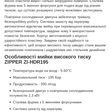
якісно очистити жирні і сильно забруднені поверхні. Сталева
фурма має 5 змінних форсунок для подачі води під різним
тиском, що суттєво розширює спектр можливих застосувань.
Повітряне охолодження двигуна забезпечує тривалу,
безперебійну роботу. Система захисту від перегріву
автоматично відключає мийку при перевищенні максимальної
допустимої температури, завдяки чому її використання
повністю безпечне. Корпус виготовлений з міцного
ударостійкого пластику. Завдяки своїй надійності та
ефективності, цей апарат високого тиску швидко стане вашим
незамінним помічником і радуватиме око стильним дизайном.
Особливості мийки високого тиску
ZIPPER ZI-HDR195
Температура води на вході - 5-60°C
Максимальний тиск - 195 Бар
Продуктивність - 390 л/год
Асинхронний двигун з повітряним охолодженням
потужністю 2,3 кВт
Сталева фурма з 5 змінними форсунками
Система захисту від перегріву