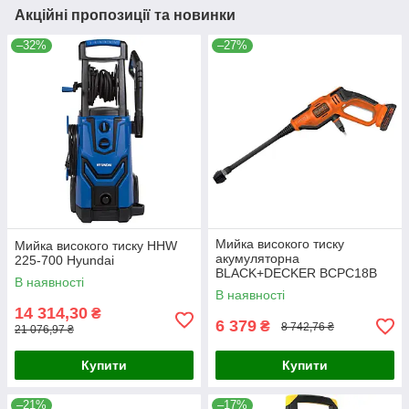
Акційні пропозиції та новинки
–32%
–27%
Мийка високого тиску
Мийка високого тиску HHW
акумуляторна
225-700 Hyundai
BLACK+DECKER BCPC18B
В наявності
В наявності
14 314,30
₴
6 379
₴
8 742,76 ₴
21 076,97 ₴
Купити
Купити
–21%
–17%