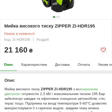
Мийка високого тиску ZIPPER ZI-HDR195
Немає в наявності
Код: ZI-HDR195
Роздріб
21 160
₴
Опис
Характеристики
Доставка
Оплата
Умови п
Опис
Мийка високого тиску
ZIPPER ZI-HDR195
з ас
инхронним
двигуном п
отужністю 2,3 кВт і максимальним тиском 195 Бар
забезпечує швидке та ефективне очищення автомобілів, стін,
терас тощо. Підтримка на вході температури 5-60°C дозволяє
використовувати її з гарячою водою, завдяки чому можна