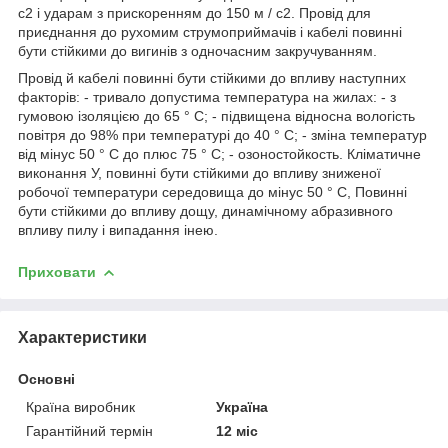
с2 і ударам з прискоренням до 150 м / с2. Провід для
приєднання до рухомим струмоприймачів і кабелі повинні
бути стійкими до вигинів з одночасним закручуванням.
Провід й кабелі повинні бути стійкими до впливу наступних
факторів: - тривало допустима температура на жилах: - з
гумовою ізоляцією до 65 ° С; - підвищена відносна вологість
повітря до 98% при температурі до 40 ° С; - зміна температур
від мінус 50 ° С до плюс 75 ° С; - озоностойкость. Кліматичне
виконання У, повинні бути стійкими до впливу зниженої
робочої температури середовища до мінус 50 ° С, Повинні
бути стійкими до впливу дощу, динамічному абразивного
впливу пилу і випадання інею.
Приховати
Характеристики
Основні
Країна виробник
Україна
Гарантійний термін
12 міс