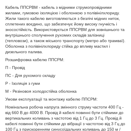
Кабель ППСРВМ - кабель з мідними струмопровідними
жилами, гумовою ізоляцією і оболонкою з полівінілхлориду.
Жили такого кабелю виготовляються з безлічі мідних ниток,
сплетених воєдино, що забезпечує йому високу гнучкість і
зносостійкість. Використовується ППСРВМ для зовнішнього та
внутрішнього сполучення рухомих складів залізниці
(тепловози), а також міського транспорту (метро або трамваї).
Оболонка з полівінілхлориду стійка до впливу мастил і
дизельного палива.
Розшифровка кабелю ППСРМ:
П - Провід
ПС - Для рухомого складу
Р - Ізоляція з гуми
М - Резіновоя холодостійка оболонка
Умови експлуатації та монтажу кабелю ППСРМ:
Номінальна робоча напруга змінного струму частоти 400 Гц -
від 660 В до 4000 В. Провід й кабелі повинні бути стійкими до
вертикальних коливань з частотою від 1 Гц до 3 Гц. Провід й
кабелі повинні бути стійкими до вібрації з частотою від 3 Гц до
100 Гц з прискоренням синусоїдальних коливань до 150 м /