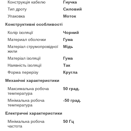
Конструкція кабелю
Гнучка
Тип дроту
Силовий
Упаковка
Моток
Конструктивні особливості
Колір ізоляції
Чорний
Материал оболочки
Гума
Матеріал струмопровідної
Мідь
жили
Матеріал ізоляції
Гума
Наявність ізоляції
Так
Форма перерізу
Кругла
Механічні характеристики
Максимальна робоча
50 град.
температура
Мінімальна робоча
-50 град.
температура
Електричні характеристики
Мінімальна робоча
50 Гц
частота