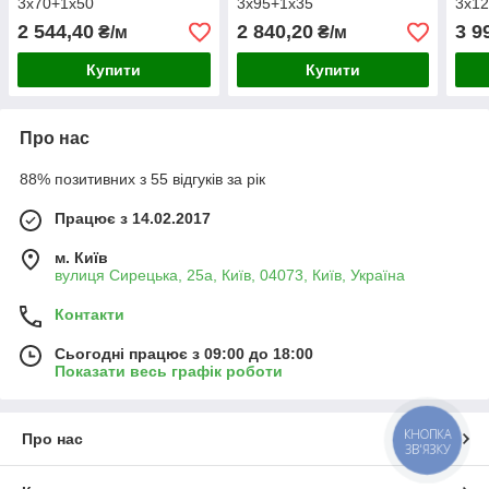
3х70+1х50
3х95+1х35
3х1
2 544,40
2 840,20
3 9
₴/м
₴/м
Купити
Купити
Про нас
88% позитивних з 55 відгуків за рік
Працює з 14.02.2017
м. Київ
вулиця Сирецька, 25а, Київ, 04073, Київ, Україна
Контакти
Сьогодні працює з 09:00 до 18:00
Показати весь графік роботи
КНОПКА
Про нас
ЗВ'ЯЗКУ