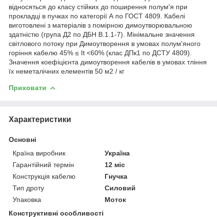
відносяться до класу стійких до поширення полум'я при
прокладці в пучках по категорії А по ГОСТ 4809. Кабелі
виготовлені з матеріалів з помірною димоутворювальною
здатністю (група Д2 по ДБН В.1.1-7). Мінімальне значення
світлового потоку при Димоутворення в умовах полум'яного
горіння кабелю 45% ≤ It <60% (клас ДПк1 по ДСТУ 4809).
Значення коефіцієнта димоутворення кабелів в умовах тління
їх неметалічних елементів 50 м2 / кг
Приховати
Характеристики
Основні
Країна виробник
Україна
Гарантійний термін
12 міс
Конструкція кабелю
Гнучка
Тип дроту
Силовий
Упаковка
Моток
Конструктивні особливості