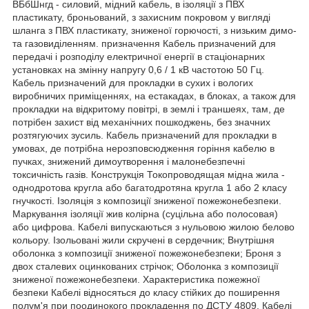
ВБбШнгд - силовий, мідний кабель, в ізоляції з ПВХ
пластикату, броньований, з захисним покровом у вигляді
шланга з ПВХ пластикату, зниженої горючості, з низьким димо-
та газовиділенням. призначення Кабель призначений для
передачі і розподілу електричної енергії в стаціонарних
установках на змінну напругу 0,6 / 1 кВ частотою 50 Гц.
Кабель призначений для прокладки в сухих і вологих
виробничих приміщеннях, на естакадах, в блоках, а також для
прокладки на відкритому повітрі, в землі і траншеях, там, де
потрібен захист від механічних пошкоджень, без значних
розтягуючих зусиль. Кабель призначений для прокладки в
умовах, де потрібна нерозповсюдження горіння кабелю в
пучках, знижений димоутворення і малонебезпечні
токсичність газів. Конструкція Токопроводящая мідна жила -
однодротова кругла або багатодротяна кругла 1 або 2 класу
гнучкості. Ізоляція з композиції зниженої пожежонебезпеки.
Маркування ізоляції жив колірна (суцільна або полосовая)
або цифрова. Кабелі випускаються з нульовою жилою белово
кольору. Ізольовані жили скручені в сердечник; Внутрішня
оболонка з композиції зниженої пожежонебезпеки; Броня з
двох сталевих оцинкованих стрічок; Оболонка з композиції
зниженої пожежонебезпеки. Характеристика пожежної
безпеки Кабелі відносяться до класу стійких до поширення
полум'я при поодинокого прокладення по ДСТУ 4809. Кабелі