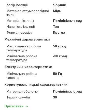
Колір ізоляції
Чорний
Матеріал струмопровідної
Мідь
жили
Матеріал ізоляції
Полівінілхлорид
Наявність ізоляції
Так
Форма перерізу
Кругла
Механічні характеристики
Максимальна робоча
50 град.
температура
Мінімальна робоча
-50 град.
температура
Електричні характеристики
Мінімальна робоча
50 Гц
частота
Користувальницькі характеристики
Материал оболочки
Полівінілхлорид
Термін служби
30
Приховати