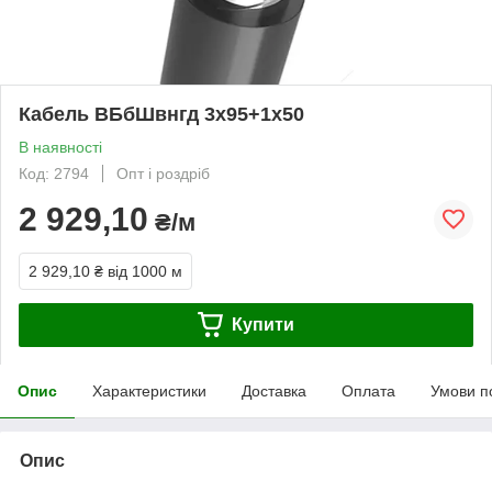
Кабель ВБбШвнгд 3х95+1х50
В наявності
Код: 2794
Опт і роздріб
2 929,10
₴/м
2 929,10 ₴
від 1000 м
Купити
Опис
Характеристики
Доставка
Оплата
Умови п
Опис