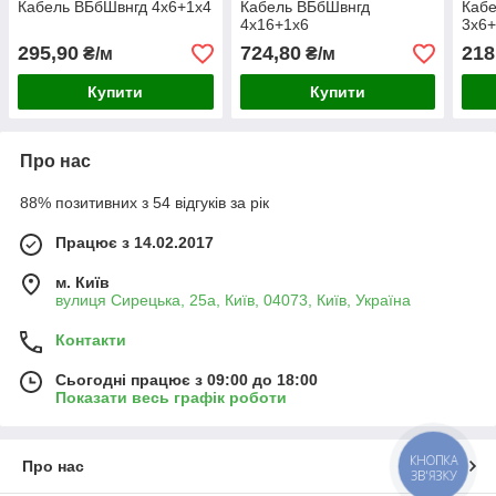
Кабель ВБбШвнгд 4х6+1х4
Кабель ВБбШвнгд
Каб
4х16+1х6
3х6+
295,90
724,80
218
₴/м
₴/м
Купити
Купити
Про нас
88% позитивних з 54 відгуків за рік
Працює з 14.02.2017
м. Київ
вулиця Сирецька, 25а, Київ, 04073, Київ, Україна
Контакти
Сьогодні працює з 09:00 до 18:00
Показати весь графік роботи
КНОПКА
Про нас
ЗВ'ЯЗКУ