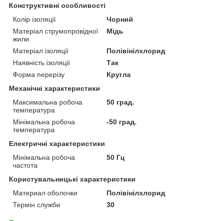
Конструктивні особливості
Колір ізоляції
Чорний
Матеріал струмопровідної
Мідь
жили
Матеріал ізоляції
Полівінілхлорид
Наявність ізоляції
Так
Форма перерізу
Кругла
Механічні характеристики
Максимальна робоча
50 град.
температура
Мінімальна робоча
-50 град.
температура
Електричні характеристики
Мінімальна робоча
50 Гц
частота
Користувальницькі характеристики
Материал оболочки
Полівінілхлорид
Термін служби
30