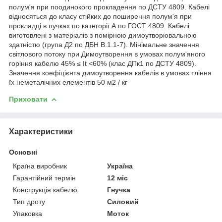
полум'я при поодинокого прокладення по ДСТУ 4809. Кабелі
відносяться до класу стійких до поширення полум'я при
прокладці в пучках по категорії А по ГОСТ 4809. Кабелі
виготовлені з матеріалів з помірною димоутворювальною
здатністю (група Д2 по ДБН В.1.1-7). Мінімальне значення
світлового потоку при Димоутворення в умовах полум'яного
горіння кабелю 45% ≤ It <60% (клас ДПк1 по ДСТУ 4809).
Значення коефіцієнта димоутворення кабелів в умовах тління
їх неметалічних елементів 50 м2 / кг
Приховати
Характеристики
Основні
Країна виробник
Україна
Гарантійний термін
12 міс
Конструкція кабелю
Гнучка
Тип дроту
Силовий
Упаковка
Моток