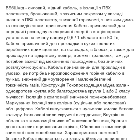
ВБбШнгд - силовий, мідний кабель, в ізоляції з ПВХ
пластикату, броньований, з захисним покровом у вигляді
шланга з ПВХ пластикату, зниженої горючості, з низьким димо-
та газовиділенням. призначення Кабель призначений для
передачі і розподілу електричної енергії в стаціонарних
установках на змінну напругу 0,6 / 1 кВ частотою 50 Гц.
Кабель призначений для прокладки в сухих і вологих
виробничих приміщеннях, на естакадах, в блоках, а також для
прокладки на відкритому повітрі, в землі і траншеях, там, де
потрібен захист від механічних пошкоджень, без значних
розтягуючих зусиль. Кабель призначений для прокладки в
умовах, де потрібна нерозповсюдження горіння кабелю в
пучках, знижений димоутворення і малонебезпечні
токсичність газів. Конструкція Токопроводящая мідна жила -
однодротова кругла або багатодротяна кругла 1 або 2 класу
гнучкості. Ізоляція з композиції зниженої пожежонебезпеки.
Маркування ізоляції жив колірна (суцільна або полосовая)
або цифрова. Кабелі випускаються з нульовою жилою белово
кольору. Ізольовані жили скручені в сердечник; Внутрішня
оболонка з композиції зниженої пожежонебезпеки; Броня з
двох сталевих оцинкованих стрічок; Оболонка з композиції
зниженої пожежонебезпеки. Характеристика пожежної
безпеки Кабелі відносяться до класу стійких до поширення