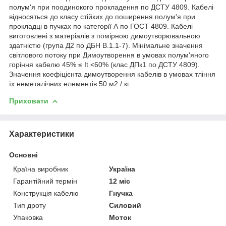
полум'я при поодинокого прокладення по ДСТУ 4809. Кабелі
відносяться до класу стійких до поширення полум'я при
прокладці в пучках по категорії А по ГОСТ 4809. Кабелі
виготовлені з матеріалів з помірною димоутворювальною
здатністю (група Д2 по ДБН В.1.1-7). Мінімальне значення
світлового потоку при Димоутворення в умовах полум'яного
горіння кабелю 45% ≤ It <60% (клас ДПк1 по ДСТУ 4809).
Значення коефіцієнта димоутворення кабелів в умовах тління
їх неметалічних елементів 50 м2 / кг
Приховати
Характеристики
Основні
Країна виробник
Україна
Гарантійний термін
12 міс
Конструкція кабелю
Гнучка
Тип дроту
Силовий
Упаковка
Моток