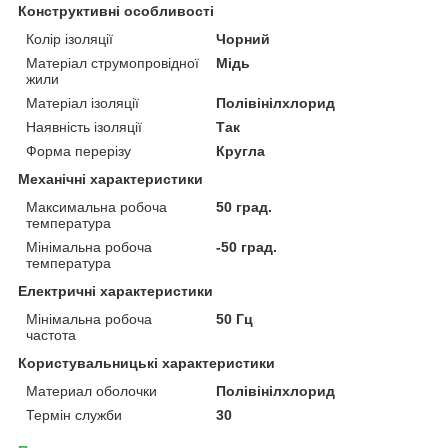
Конструктивні особливості
Колір ізоляції
Чорний
Матеріал струмопровідної
Мідь
жили
Матеріал ізоляції
Полівінілхлорид
Наявність ізоляції
Так
Форма перерізу
Кругла
Механічні характеристики
Максимальна робоча
50 град.
температура
Мінімальна робоча
-50 град.
температура
Електричні характеристики
Мінімальна робоча
50 Гц
частота
Користувальницькі характеристики
Материал оболочки
Полівінілхлорид
Термін служби
30