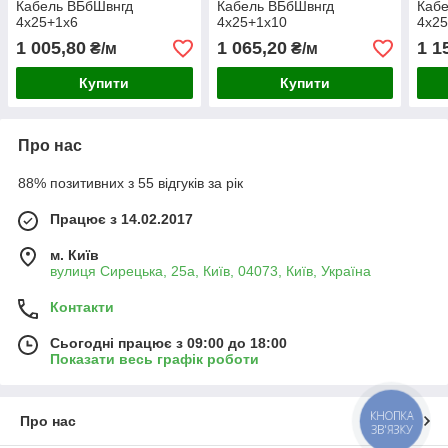
Кабель ВБбШвнгд
Кабель ВБбШвнгд
Каб
4х25+1х6
4х25+1х10
4х2
1 005,80
1 065,20
1 1
₴/м
₴/м
Купити
Купити
Про нас
88% позитивних з 55 відгуків за рік
Працює з 14.02.2017
м. Київ
вулиця Сирецька, 25а, Київ, 04073, Київ, Україна
Контакти
Сьогодні працює з 09:00 до 18:00
Показати весь графік роботи
КНОПКА
Про нас
ЗВ'ЯЗКУ