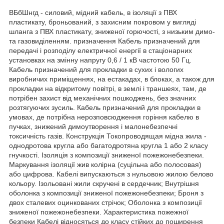
ВБбШнгд - силовий, мідний кабель, в ізоляції з ПВХ
пластикату, броньований, з захисним покровом у вигляді
шланга з ПВХ пластикату, зниженої горючості, з низьким димо-
та газовиділенням. призначення Кабель призначений для
передачі і розподілу електричної енергії в стаціонарних
установках на змінну напругу 0,6 / 1 кВ частотою 50 Гц.
Кабель призначений для прокладки в сухих і вологих
виробничих приміщеннях, на естакадах, в блоках, а також для
прокладки на відкритому повітрі, в землі і траншеях, там, де
потрібен захист від механічних пошкоджень, без значних
розтягуючих зусиль. Кабель призначений для прокладки в
умовах, де потрібна нерозповсюдження горіння кабелю в
пучках, знижений димоутворення і малонебезпечні
токсичність газів. Конструкція Токопроводящая мідна жила -
однодротова кругла або багатодротяна кругла 1 або 2 класу
гнучкості. Ізоляція з композиції зниженої пожежонебезпеки.
Маркування ізоляції жив колірна (суцільна або полосовая)
або цифрова. Кабелі випускаються з нульовою жилою белово
кольору. Ізольовані жили скручені в сердечник; Внутрішня
оболонка з композиції зниженої пожежонебезпеки; Броня з
двох сталевих оцинкованих стрічок; Оболонка з композиції
зниженої пожежонебезпеки. Характеристика пожежної
безпеки Кабелі відносяться до класу стійких до поширення