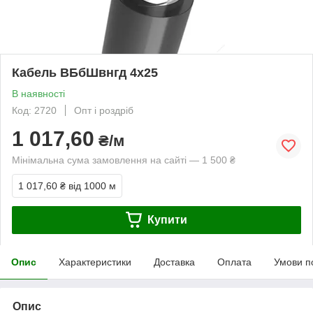
Кабель ВБбШвнгд 4х25
В наявності
Код: 2720
Опт і роздріб
1 017,60
₴/м
Мінімальна сума замовлення на сайті — 1 500 ₴
1 017,60 ₴
від 1000 м
Купити
Опис
Характеристики
Доставка
Оплата
Умови п
Опис