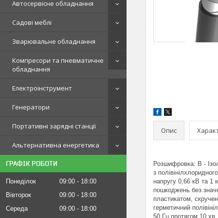
Автосервісне обладнання
Садові меблі
Зварювальне обладнання
Компресори та пневматичне
обладнання
Електроінструмент
Генератори
Портативні зарядні станції
Опис
Харак
Альтернативна енергетика
ГРАФІК РОБОТИ
Розшифровка: В - Ізо
з полівінілхлоридного
Понеділок
09:00
18:00
напругу 0,66 кВ та 1 
пошкоджень без значн
Вівторок
09:00
18:00
пластикатом, скручени
герметичний полівіні
Середа
09:00
18:00
50 Гц протягом 10 хв