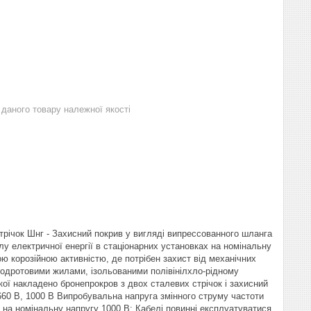
даного товару належної якості
стрічок Шнг - Захисний покрив у вигляді випрессованного шланга
лу електричної енергії в стаціонарних установках на номінальну
кою корозійною активністю, де потрібен захист від механічних
тодротовими жилами, ізольованими полівінілхло-рідному
якої накладено бронепрокров з двох сталевих стрічок і захисний
660 В, 1000 В Випробувальна напруга змінного струму частоти
ю на номінальну напругу 1000 В; Кабелі повинні експлуатуватися