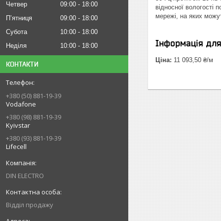
Четвер
09:00
18:00
відносної вологості 
мережі, на яких можут
Пʼятниця
09:00
18:00
Субота
10:00
18:00
Інформація дл
Неділя
10:00
18:00
Ціна:
11 093,50 ₴/м
КОНТАКТИ
+380 (50) 881-19-39
Vodafone
+380 (98) 881-19-39
Kyivstar
+380 (93) 881-19-39
Lifecell
DIN ELECTRO
Відділ продажу