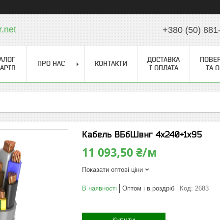
r.net
+380 (50) 881
АЛОГ
ДОСТАВКА
ПОВЕ
ПРО НАС
КОНТАКТИ
АРІВ
І ОПЛАТА
ТА 
Кабель ВБбШвнг 4х240+1х95
11 093,50 ₴/м
Показати оптові ціни
В наявності
Оптом і в роздріб
Код:
2683
Купити