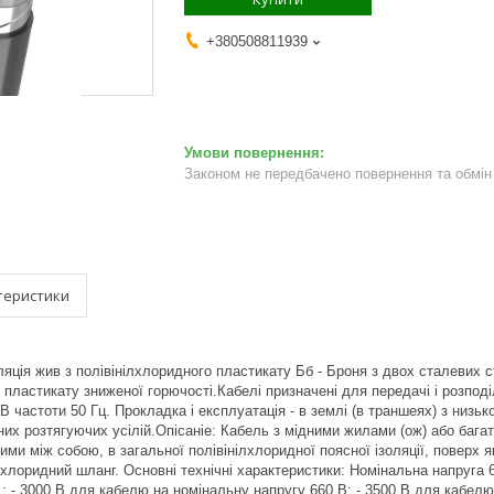
+380508811939
Законом не передбачено повернення та обмін 
теристики
ляція жив з полівінілхлоридного пластикату Бб - Броня з двох сталевих 
 пластикату зниженої горючості.Кабелі призначені для передачі і розподі
кВ частоти 50 Гц. Прокладка і експлуатація - в землі (в траншеях) з низь
их розтягуючих усілій.Опісаніе: Кабель з мідними жилами (ож) або бага
ми між собою, в загальної полівінілхлоридної поясної ізоляції, поверх 
лхлоридний шланг. Основні технічні характеристики: Номінальна напруга 
 .: - 3000 В для кабелю на номінальну напругу 660 В; - 3500 В для кабел