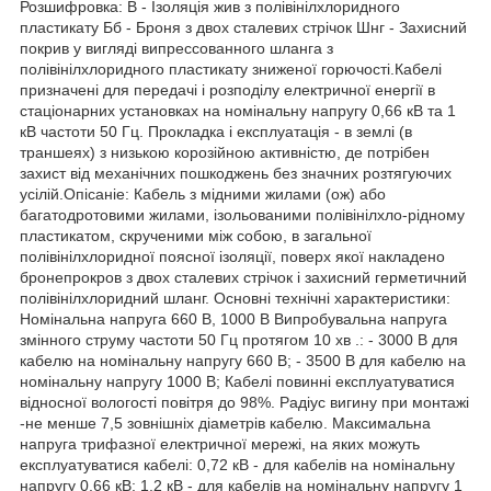
Розшифровка: В - Ізоляція жив з полівінілхлоридного
пластикату Бб - Броня з двох сталевих стрічок Шнг - Захисний
покрив у вигляді випрессованного шланга з
полівінілхлоридного пластикату зниженої горючості.Кабелі
призначені для передачі і розподілу електричної енергії в
стаціонарних установках на номінальну напругу 0,66 кВ та 1
кВ частоти 50 Гц. Прокладка і експлуатація - в землі (в
траншеях) з низькою корозійною активністю, де потрібен
захист від механічних пошкоджень без значних розтягуючих
усілій.Опісаніе: Кабель з мідними жилами (ож) або
багатодротовими жилами, ізольованими полівінілхло-рідному
пластикатом, скрученими між собою, в загальної
полівінілхлоридної поясної ізоляції, поверх якої накладено
бронепрокров з двох сталевих стрічок і захисний герметичний
полівінілхлоридний шланг. Основні технічні характеристики:
Номінальна напруга 660 В, 1000 В Випробувальна напруга
змінного струму частоти 50 Гц протягом 10 хв .: - 3000 В для
кабелю на номінальну напругу 660 В; - 3500 В для кабелю на
номінальну напругу 1000 В; Кабелі повинні експлуатуватися
відносної вологості повітря до 98%. Радіус вигину при монтажі
-не менше 7,5 зовнішніх діаметрів кабелю. Максимальна
напруга трифазної електричної мережі, на яких можуть
експлуатуватися кабелі: 0,72 кВ - для кабелів на номінальну
напругу 0,66 кВ; 1,2 кВ - для кабелів на номінальну напругу 1