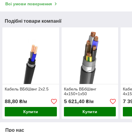
Всі умови повернення
Подібні товари компанії
Кабель ВБбШвнг 2х2.5
Кабель ВБбШвнг
Каб
4х150+1х50
4х1
88,80
5 621,40
7 3
₴/м
₴/м
Купити
Купити
Про нас