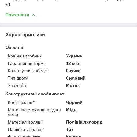
кВ.
Приховати
Характеристики
Основні
Країна виробник
Україна
Гарантійний термін
12 міс
Конструкція кабелю
Гнучка
Тип дроту
Силовий
Упаковка
Моток
Конструктивні особливості
Колір ізоляції
Чорний
Матеріал струмопровідної
Мідь
жили
Матеріал ізоляції
Полівінілхлорид
Наявність ізоляції
Так
Форма перерізу
Кругла