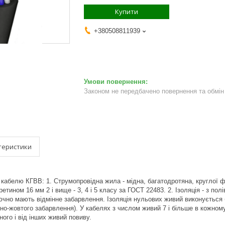
Купити
+380508811939
Законом не передбачено повернення та обмін 
теристики
 кабелю КГВВ: 1. Струмопровідна жила - мідна, багатодротяна, круглої 
тином 16 мм 2 і вище - 3, 4 і 5 класу за ГОСТ 22483. 2. Ізоляція - з пол
чно мають відмінне забарвлення. Ізоляція нульових живий виконується 
но-жовтого забарвлення). У кабелях з числом живий 7 і більше в кожному
ого і від інших живий повиву.