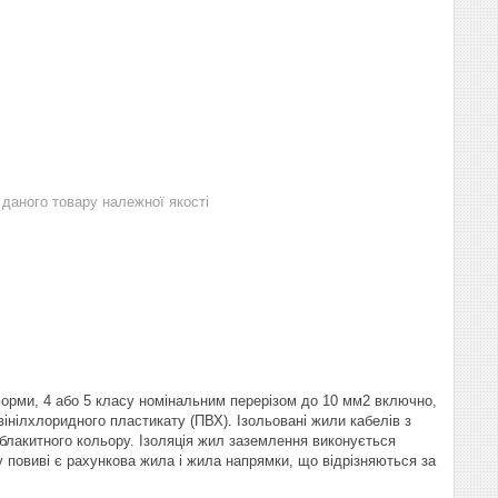
даного товару належної якості
форми, 4 або 5 класу номінальним перерізом до 10 мм2 включно,
івінілхлоридного пластикату (ПВХ). Ізольовані жили кабелів з
блакитного кольору. Ізоляція жил заземлення виконується
 повиві є рахункова жила і жила напрямки, що відрізняються за