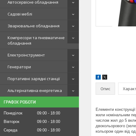
Автосервісне обладнання
Садові меблі
Зварювальне обладнання
Компресори та пневматичне
обладнання
Електроінструмент
Генератори
Портативні зарядні станції
Опис
Харак
Альтернативна енергетика
ГРАФІК РОБОТИ
Елементи конструкції
Понеділок
09:00
18:00
жили номінальним пере
числом жил до 5 вклю
Вівторок
09:00
18:00
двокольорового (зеле
Середа
09:00
18:00
кольором один від одн