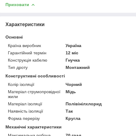
Приховати
Характеристики
Основні
Країна виробник
Україна
Гарантійний термін
12 міс
Конструкція кабелю
Гнучка
Тип дроту
Монтажний
Конструктивні особливості
Колір ізоляції
Чорний
Матеріал струмопровідної
Мідь
жили
Матеріал ізоляції
Полівінілхлорид
Наявність ізоляції
Так
Форма перерізу
Кругла
Механічні характеристики
Максимальна робоча
70 град.