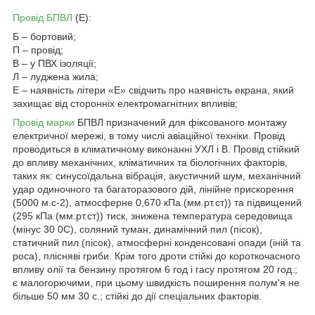
Провід БПВЛ
(Е):
Б – бортовий;
П – провід;
В – у ПВХ ізоляції;
Л – луджена жила;
Е – наявність літери «Е» свідчить про наявність екрана, який
захищає від сторонніх електромагнітних впливів;
Провід марки
БПВЛ призначений для фіксованого монтажу
електричної мережі, в тому числі авіаційної техніки. Провід
проводиться в кліматичному виконанні УХЛ і В. Провід стійкий
до впливу механічних, кліматичних та біологічних факторів,
таких як: синусоїдальна вібрація, акустичний шум, механічний
удар одиночного та багаторазового дій, лінійне прискорення
(5000 м.с-2), атмосферне 0,670 кПа (мм.рт.ст)) та підвищений
(295 кПа (мм.рт.ст)) тиск, знижена температура середовища
(мінус 30 0С), соляний туман, динамічний пил (пісок),
статичний пил (пісок), атмосферні конденсовані опади (іній та
роса), плісняві гриби. Крім того дроти стійкі до короткочасного
впливу олії та бензину протягом 6 год і гасу протягом 20 год.;
є малогорючими, при цьому швидкість поширення полум'я не
більше 50 мм 30 с.; стійкі до дії спеціальних факторів.