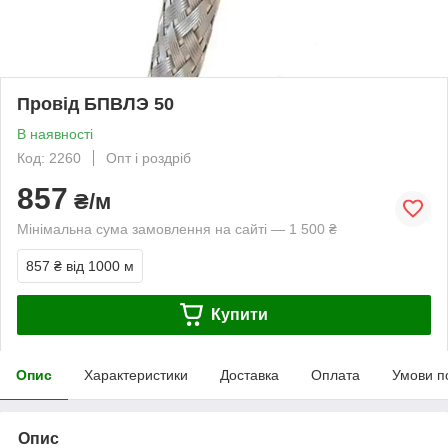
Провід БПВЛЭ 50
В наявності
Код: 2260
Опт і роздріб
857
₴/м
Мінімальна сума замовлення на сайті — 1 500 ₴
857 ₴
від 1000 м
Купити
Опис
Характеристики
Доставка
Оплата
Умови п
Опис