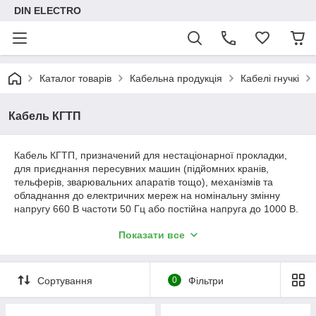
DIN ELECTRO
Каталог товарів
Кабельна продукція
Кабелі гнучкі
Кабель КГТП
Кабель КГТП, призначений для нестаціонарної прокладки,
для приєднання пересувних машин (підйомних кранів,
тельферів, зварювальних апаратів тощо), механізмів та
обладнання до електричних мереж на номінальну змінну
напругу 660 В частоти 50 Гц або постійна напруга до 1000 В.
для приєднання электрододержателей зварювальних
Показати все
установок при дуговому зварюванні.
Сортування
0
Фільтри