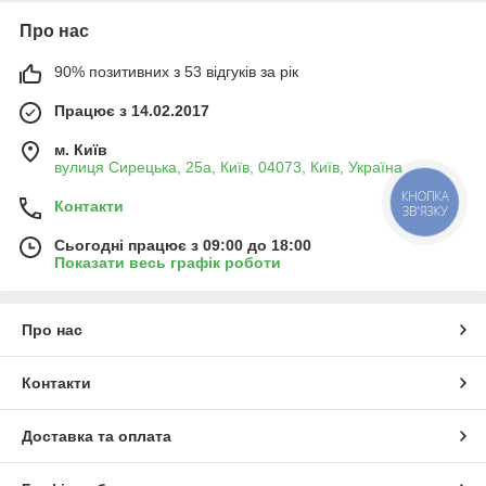
промисловості, зокрема для підключення мобільних і
пересувних пристроїв та приладів, при встановленні
Про нас
обладнання у важкодоступних місцях, що вимагають
численних вигинів кабелю.
90% позитивних з 53 відгуків за рік
Працює з 14.02.2017
РОЗШИФРУВАННЯ КАБЕЛЮ КГНВ-М, КГНВ-МНГ, КГНВ-МНГД
м. Київ
Мідна жила у маркуванні кабелю не позначається;
вулиця Сирецька, 25а, Київ, 04073, Київ, Україна
К
– кабель;
КНОПКА
Контакти
ЗВ'ЯЗКУ
Г
– гнучкий;
Н
– для нестаціонарної прокладки;
Сьогодні працює з 09:00 до 18:00
Показати весь графік роботи
В
– ізоляція жил та оболонка з полівінілхлоридного
пластикату;
М
– багатожильний;
Про нас
«нг»
– не підтримує горіння;
«нгд»
– не підтримує горіння зі зниженим димо- та
Контакти
газовиділенням.
Доставка та оплата