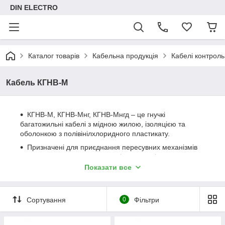
DIN ELECTRO
Каталог товарів
Кабельна продукція
Кабелі контроль
Кабель КГНВ-М
КГНВ-М, КГНВ-Мнг, КГНВ-Мнгд – це гнучкі
багатожильні кабелі з мідною жилою, ізоляцією та
оболонкою з полівінілхлоридного пластикату.
Призначені для приєднання пересувних механізмів
до електричних мереж на номінальну змінну напругу
600 В частотою до 400 Гц або постійну напругу 1000 В.
Показати все
Застосовуються у різноманітних галузях
промисловості, зокрема для підключення мобільних і
пересувних пристроїв та приладів, при встановленні
Сортування
0
Фільтри
обладнання у важкодоступних місцях, що вимагають
численних вигинів кабелю.