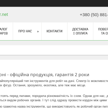
r.net
+380 (50) 881
АЛОГ
ДОСТАВКА
ПОВЕ
ПРО НАС
КОНТАКТИ
АРІВ
І ОПЛАТА
ТА 
і - офіційна продукція, гарантія 2 роки
найпопулярніший тип інструментів для робіт на дачі. Спектр їх можливос
 фігур. Остання, зрозуміло, екзотика, але теж має місце.
тоять перед пилами, породила різноманітність їх схем. Однак для нас, д
ться видом робочих органів. І тут слід одразу провести кордон між цими
чно грамотна назва інструментів, що використовують як робочий орган пи