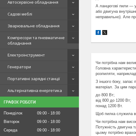
Автосервісне обладнання
А ланцюгові пили — у
або двигуна внутрішн
Садові меблі
неправильно). Але пр
Зварювальне обладнання
Компресори та пневматичне
обладнання
Електроінструмент
Чи потрібна нам вели
Генератори
Головна характеристи
розпиляти, наприклад
Портативні зарядні станції
З іншого боку, запас
матеріал. За цим пар
Альтернативна енергетика
до 800 Вт;
від 800 до 1200 Вт;
ГРАФІК РОБОТИ
понад 1200 Вт.
Понеділок
09:00
18:00
Щоб пилка служила ва
Вівторок
09:00
18:00
Чи потрібна нам висо
Потужність двигуна т
Середа
09:00
18:00
цьому потрібно врахо