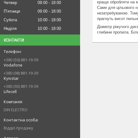
краще обробляти на м
Четвер
09:00
18:00
Саме для цільового н
Пʼятниця
09:00
18:00
незатребуваною. Тому
прагнуть висот пильн
Субота
10:00
18:00
Діаметр ріжучого дис
Неділя
10:00
18:00
глибини пропила. Біл
КОНТАКТИ
+380 (50) 881-19-39
Vodafone
+380 (98) 881-19-39
Kyivstar
+380 (93) 881-19-39
Lifecell
DIN ELECTRO
Відділ продажу