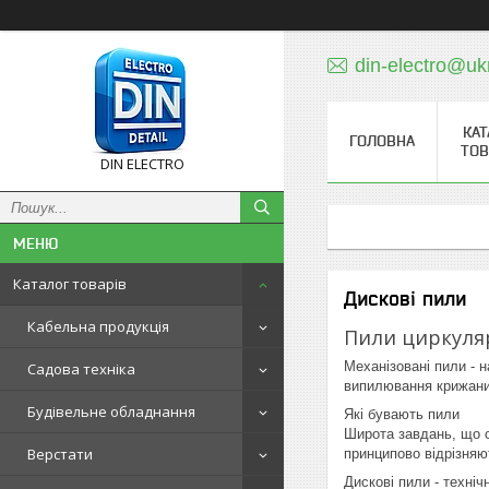
din-electro@uk
КАТ
ГОЛОВНА
ТОВ
DIN ELECTRO
Каталог товарів
Дискові пили
Кабельна продукція
Пили циркулярн
Механізовані пили - 
Садова техніка
випилювання крижаних
Будівельне обладнання
Які бувають пили
Широта завдань, що с
Верстати
принципово відрізняю
Дискові пили - техні