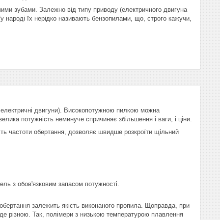
чими зубами. Залежно від типу приводу (електричного двигуна
(у народі їх нерідко називають бензопилами, що, строго кажучи,
ь електричні двигуни). Високопотужною пилкою можна
лика потужність неминуче спричиняє збільшення і ваги, і ціни.
ість частоти обертання, дозволяє швидше розкроїти щільний
ель з обов'язковим запасом потужності.
 обертання залежить якість виконаного пропила. Щоправда, при
уде різною. Так, полімери з низькою температурою плавлення