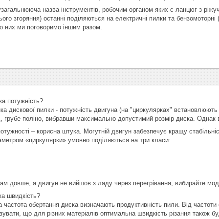
загальнююча назва інструментів, робочим органом яких є ланцюг з ріжу
ього згоряння) останні поділяються на електричні пилки та бензомоторні 
о них ми поговоримо іншим разом.
ка потужність?
ка дискової пилки - потужність двигуна (на "циркулярках" встановлюют
, грубе поліно, вибравши максимально допустимий розмір диска. Однак ве
 потужності – корисна штука. Могутній двигун забезпечує кращу стабільн
аметром «циркулярки» умовно поділяються на три класи:
м довше, а двигун не вийшов з ладу через перегрівання, вибирайте мод
ка швидкість?
а частота обертання диска визначають продуктивність пили. Від частоти
вувати, що для різних матеріалів оптимальна швидкість різання також б