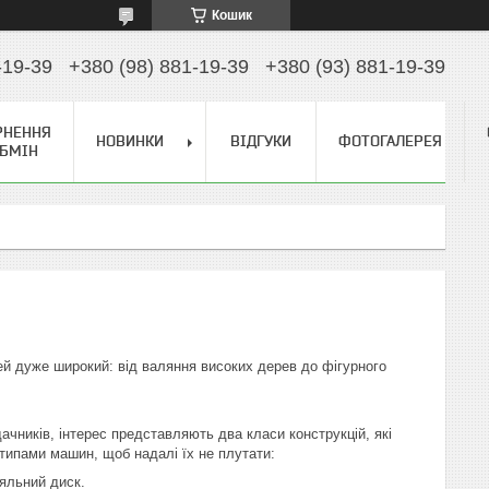
Кошик
-19-39
+380 (98) 881-19-39
+380 (93) 881-19-39
РНЕННЯ
НОВИНКИ
ВІДГУКИ
ФОТОГАЛЕРЕЯ
ОБМІН
тей дуже широкий: від валяння високих дерев до фігурного
ачників, інтерес представляють два класи конструкцій, які
 типами машин, щоб надалі їх не плутати:
ляльний диск.