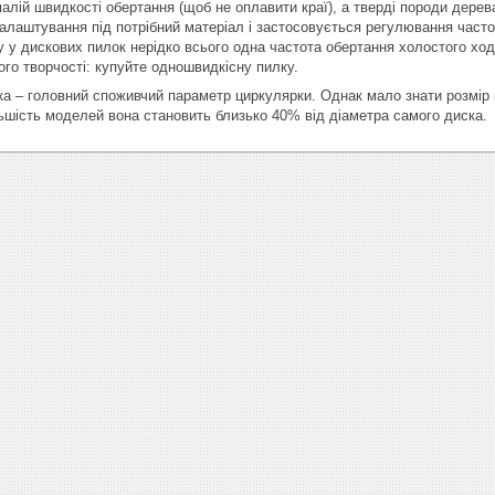
алій швидкості обертання (щоб не оплавити краї), а тверді породи дерев
алаштування під потрібний матеріал і застосовується регулювання часто
 у дискових пилок нерідко всього одна частота обертання холостого ходу
ого творчості: купуйте одношвидкісну пилку.
ка – головний споживчий параметр циркулярки. Однак мало знати розмір
ьшість моделей вона становить близько 40% від діаметра самого диска.